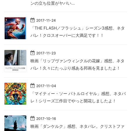
ンの立ち位置がヤバい...
2017
-
11
-
24
「THE FLASH／フラッシュ」シーズン3感想、ネタ
バレ！クロスオーバーに大満足です！！
2017
-
11
-
23
映画「リップヴァンウィンクルの花嫁」感想、ネタ
バレ！久々にたっぷり感ある邦画を見ましたよ！
2017
-
11
-
04
「マイティー・ソー バトルロイヤル」感想、ネタバ
レ！シリーズ三作目でやっと開花しましたよ！
2017
-
10
-
16
映画「ダンケルク」感想、ネタバレ。クリストファ