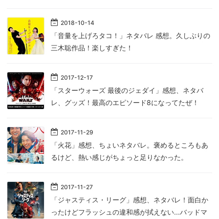
2018
-
10
-
14
「音量を上げろタコ！」ネタバレ 感想。久しぶりの
三木聡作品！楽しすぎた！
2017
-
12
-
17
「スターウォーズ 最後のジェダイ」感想、ネタバ
レ、グッズ！最高のエピソード8になってたぜ！
2017
-
11
-
29
「火花」感想、ちょいネタバレ。褒めるところもあ
るけど、熱い感じがちょっと足りなかった。
2017
-
11
-
27
「ジャスティス・リーグ」感想、ネタバレ！面白か
ったけどフラッシュの違和感が拭えない...バッドマ