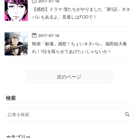
2017
-
07
-
18
【感想】ドラマ 僕たちがやりました「第1話」ネタ
バレもあるよ。見逃しはFODで！
2017
-
07
-
16
映画「銀魂」感想！ちょいネタバレ。福田組大暴
れ！1位を取らせてあげたいじゃないか！
次のページ
検索
カテゴリー