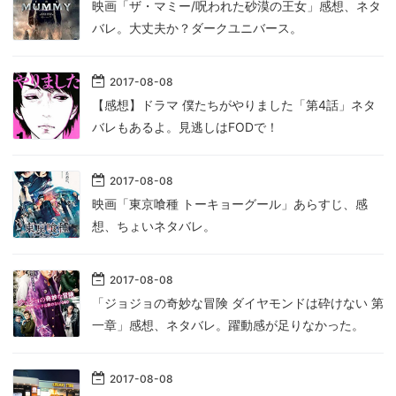
映画「ザ・マミー/呪われた砂漠の王女」感想、ネタ
バレ。大丈夫か？ダークユニバース。
2017
-
08
-
08
【感想】ドラマ 僕たちがやりました「第4話」ネタ
バレもあるよ。見逃しはFODで！
2017
-
08
-
08
映画「東京喰種 トーキョーグール」あらすじ、感
想、ちょいネタバレ。
2017
-
08
-
08
「ジョジョの奇妙な冒険 ダイヤモンドは砕けない 第
一章」感想、ネタバレ。躍動感が足りなかった。
2017
-
08
-
08