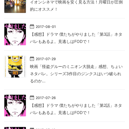
イオンシネマで映画を安く見る方法！月曜日が圧倒
的にオススメ！
2017
-
08
-
01
【感想】ドラマ 僕たちがやりました「第3話」ネタ
バレもあるよ。見逃しはFODで！
2017
-
07
-
29
映画「怪盗グルーのミニオン大脱走」感想、ちょい
ネタバレ。シリーズ3作目のジンクスはいつ破られ
るのか...
2017
-
07
-
26
【感想】ドラマ 僕たちがやりました「第2話」ネタ
バレもあるよ。見逃しはFODで！