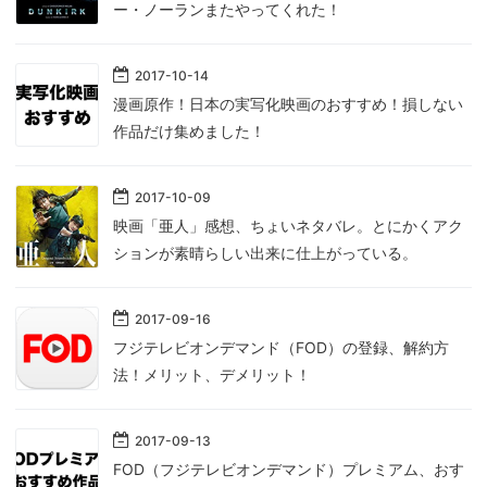
ー・ノーランまたやってくれた！
2017
-
10
-
14
漫画原作！日本の実写化映画のおすすめ！損しない
作品だけ集めました！
2017
-
10
-
09
映画「亜人」感想、ちょいネタバレ。とにかくアク
ションが素晴らしい出来に仕上がっている。
2017
-
09
-
16
フジテレビオンデマンド（FOD）の登録、解約方
法！メリット、デメリット！
2017
-
09
-
13
FOD（フジテレビオンデマンド）プレミアム、おす