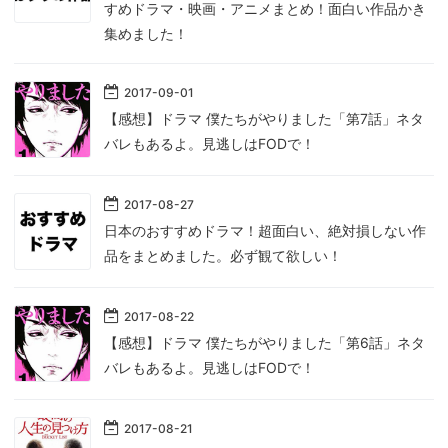
すめドラマ・映画・アニメまとめ！面白い作品かき
集めました！
2017
-
09
-
01
【感想】ドラマ 僕たちがやりました「第7話」ネタ
バレもあるよ。見逃しはFODで！
2017
-
08
-
27
日本のおすすめドラマ！超面白い、絶対損しない作
品をまとめました。必ず観て欲しい！
2017
-
08
-
22
【感想】ドラマ 僕たちがやりました「第6話」ネタ
バレもあるよ。見逃しはFODで！
2017
-
08
-
21