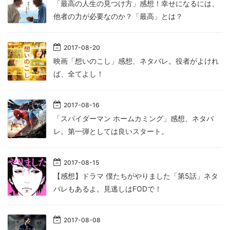
「最高の人生の見つけ方」感想！幸せになるには、
他者の力が必要なのか？「最高」とは？
2017
-
08
-
20
映画「想いのこし」感想、ネタバレ。役者がよけれ
ば、全てよし！
2017
-
08
-
16
「スパイダーマン ホームカミング」感想、ネタバ
レ。第一弾としては良いスタート。
2017
-
08
-
15
【感想】ドラマ 僕たちがやりました「第5話」ネタ
バレもあるよ。見逃しはFODで！
2017
-
08
-
08