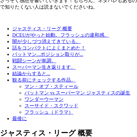
さっそく感想を書いていきます！もちろん、ネタバレもあるの
で知りたくない人は読まないでくださいね。
ジャスティス・リーグ 概要
DCEUがやっと始動。フラッシュの違和感。
闇が少しづつ消えてきている。
話をコンパクトによくまとめた！
バットマン...ポジション取りが...
戦闘シーンが単調。
スーパーマン生き返ります。
結論からすると...
観る前にチェックする作品。
マン・オブ・スティール
バットマン vs スーパーマン ジャスティスの誕生
ワンダーウーマン
スーサイド・スクワッド
フラッシュ（ドラマ）
最後に
ジャスティス・リーグ 概要