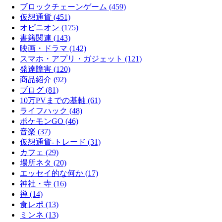
ブロックチェーンゲーム (459)
仮想通貨 (451)
オピニオン (175)
書籍関連 (143)
映画・ドラマ (142)
スマホ・アプリ・ガジェット (121)
発達障害 (120)
商品紹介 (92)
ブログ (81)
10万PVまでの基軸 (61)
ライフハック (48)
ポケモンGO (46)
音楽 (37)
仮想通貨-トレード (31)
カフェ (29)
場所ネタ (20)
エッセイ的な何か (17)
神社・寺 (16)
禅 (14)
食レポ (13)
ミンネ (13)