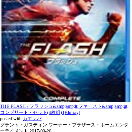
THE FLASH / フラッシュ&amp;amp;lt;ファースト&amp;amp;gt;
コンプリート・セット(4枚組) [Blu-ray]
posted with
カエレバ
グラント・ガスティン ワーナー・ブラザース・ホームエンタ
ーテイメント 2017-09-20