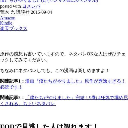
僕たちがやりました(1) (ヤンマガKCスペシャル)
posted with
ヨメレバ
荒木 光 講談社 2015-09-04
Amazon
Kindle
楽天ブックス
原作の感想も書いていますので、ネタバレOKな人はぜひチェ
ックしてみてください。
ちなみにネタバレしても、この漫画は楽しめますよ！
関連記事1：
漫画『僕たちがやりました』原作が秀逸すぎる！
必読です！
関連記事2：
「僕たちがやりました」完結！9巻は狂気で埋め尽
くされる。ちょいネタバレ
FODで見逃した人は観れます！