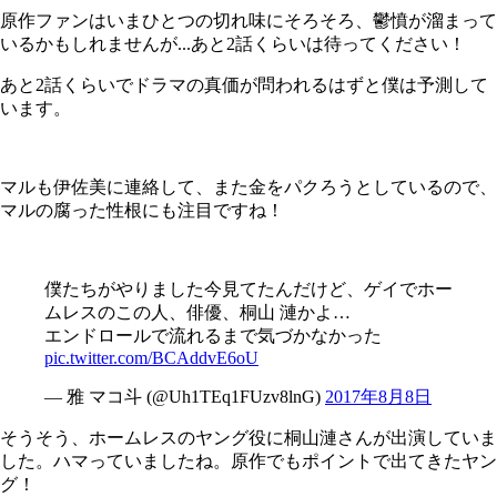
原作ファンはいまひとつの切れ味にそろそろ、鬱憤が溜まって
いるかもしれませんが...あと2話くらいは待ってください！
あと2話くらいでドラマの真価が問われるはずと僕は予測して
います。
マルも伊佐美に連絡して、また金をパクろうとしているので、
マルの腐った性根にも注目ですね！
僕たちがやりました今見てたんだけど、ゲイでホー
ムレスのこの人、俳優、桐山 漣かよ…
エンドロールで流れるまで気づかなかった
pic.twitter.com/BCAddvE6oU
— 雅 マコ斗 (@Uh1TEq1FUzv8lnG)
2017年8月8日
そうそう、ホームレスのヤング役に桐山漣さんが出演していま
した。ハマっていましたね。原作でもポイントで出てきたヤン
グ！