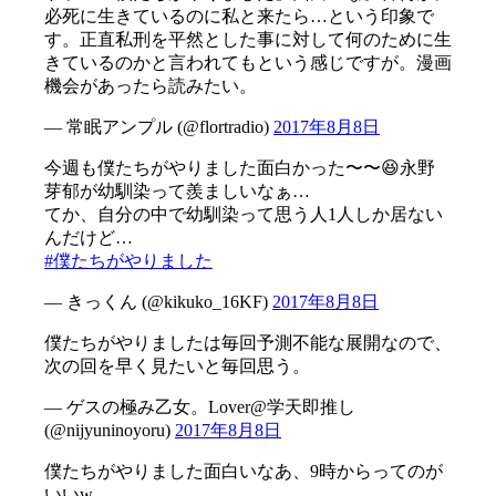
必死に生きているのに私と来たら…という印象で
す。正直私刑を平然とした事に対して何のために生
きているのかと言われてもという感じですが。漫画
機会があったら読みたい。
— 常眠アンプル (@flortradio)
2017年8月8日
今週も僕たちがやりました面白かった〜〜😆永野
芽郁が幼馴染って羨ましいなぁ…
てか、自分の中で幼馴染って思う人1人しか居ない
んだけど…
#僕たちがやりました
— きっくん (@kikuko_16KF)
2017年8月8日
僕たちがやりましたは毎回予測不能な展開なので、
次の回を早く見たいと毎回思う。
— ゲスの極み乙女。Lover@学天即推し
(@nijyuninoyoru)
2017年8月8日
僕たちがやりました面白いなあ、9時からってのが
いいw