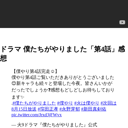
ドラマ 僕たちがやりました「第4話」感
想
【僕やり第4話完走☺︎】
僕やり第4話ご覧いただきありがとうございました
😊新キャラも続々と登場した今夜。皆さんいかが
だったでしょうか❓感想もどしどしお待ちしており
ます✨
.
#僕たちがやりました
#僕やり
#火は僕やり
#次回は
8月15日放送
#窪田正孝
#永野芽郁
#新田真剣佑
pic.twitter.com/Jrxd3jFWvx
— 火9ドラマ『僕たちがやりました』公式