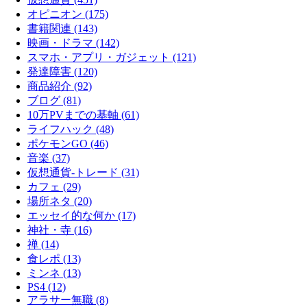
オピニオン (175)
書籍関連 (143)
映画・ドラマ (142)
スマホ・アプリ・ガジェット (121)
発達障害 (120)
商品紹介 (92)
ブログ (81)
10万PVまでの基軸 (61)
ライフハック (48)
ポケモンGO (46)
音楽 (37)
仮想通貨-トレード (31)
カフェ (29)
場所ネタ (20)
エッセイ的な何か (17)
神社・寺 (16)
禅 (14)
食レポ (13)
ミンネ (13)
PS4 (12)
アラサー無職 (8)