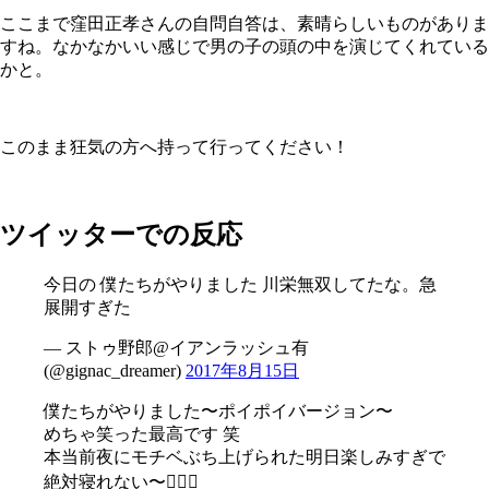
ここまで窪田正孝さんの自問自答は、素晴らしいものがありま
すね。なかなかいい感じで男の子の頭の中を演じてくれている
かと。
このまま狂気の方へ持って行ってください！
ツイッターでの反応
今日の 僕たちがやりました 川栄無双してたな。急
展開すぎた
— ストゥ野郎@イアンラッシュ有
(@gignac_dreamer)
2017年8月15日
僕たちがやりました〜ポイポイバージョン〜
めちゃ笑った最高です 笑
本当前夜にモチベぶち上げられた明日楽しみすぎで
絶対寝れない〜🤦🏻‍♂️