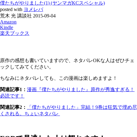
僕たちがやりました(1) (ヤンマガKCスペシャル)
posted with
ヨメレバ
荒木 光 講談社 2015-09-04
Amazon
Kindle
楽天ブックス
原作の感想も書いていますので、ネタバレOKな人はぜひチェ
ックしてみてください。
ちなみにネタバレしても、この漫画は楽しめますよ！
関連記事1：
漫画『僕たちがやりました』原作が秀逸すぎる！
必読です！
関連記事2：
「僕たちがやりました」完結！9巻は狂気で埋め尽
くされる。ちょいネタバレ