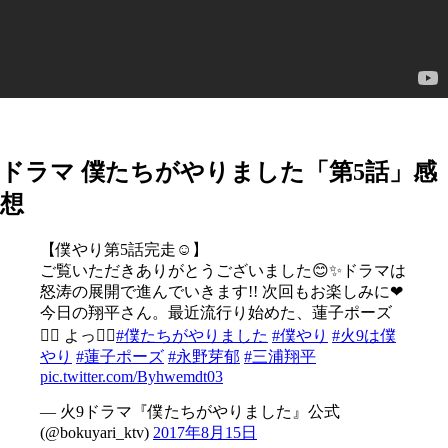
ドラマ 僕たちがやりました「第5話」感
想
【僕やり第5話完走☺︎】
ご覧いただきありがとうございました😊✨ドラマは
怒涛の展開で進んでいきます!! 次回もお楽しみに❤︎
今日の翔平さん。最近流行り始めた、蓮子ポーズ
🙋‍♂️ よっ✋🏻
#僕たちがやりました
#僕やり
#火9は僕
やり
#蓮子ポーズ
#永野芽郁
#三浦翔平
pic.twitter.com/Byhwemdt03
— 火9ドラマ『僕たちがやりました』公式
(@bokuyari_ktv)
2017年8月15日