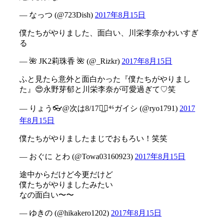
— なっつ (@723Dish)
2017年8月15日
僕たちがやりました、面白い、川栄李奈かわいすぎ
る
— 🌺 JK2莉珠香 🌺 (@_Rizkr)
2017年8月15日
ふと見たら意外と面白かった『僕たちがやりまし
た』😍永野芽郁と川栄李奈が可愛過ぎて♡笑
— りょう👓@次は8/17◢͟￨⁴⁶ガイシ (@ryo1791)
2017
年8月15日
僕たちがやりましたまじでおもろい！笑笑
— おぐに とわ (@Towa03160923)
2017年8月15日
途中からだけど今更だけど
僕たちがやりましたみたい
なの面白い〜〜
— ゆきの (@hikakero1202)
2017年8月15日