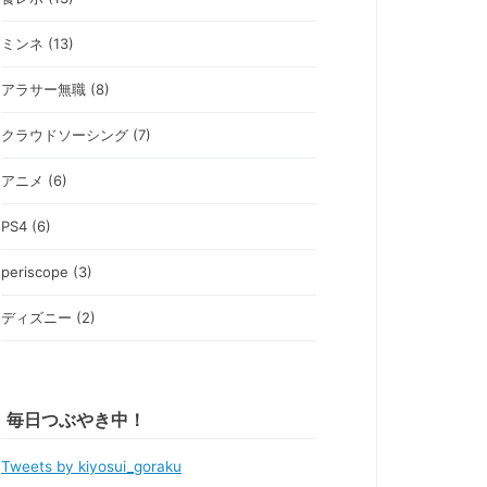
ミンネ (13)
アラサー無職 (8)
クラウドソーシング (7)
アニメ (6)
PS4 (6)
periscope (3)
ディズニー (2)
毎日つぶやき中！
Tweets by kiyosui_goraku