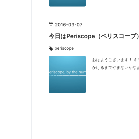
2016
-
03
-
07
今日はPeriscope（ペリスコー
periscope
おはようございます！ キ
かけるまでやまないかなぁ