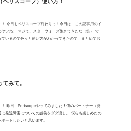
pe（ペリスコープ）使い方！
す！ 今日もペリスコープ終わりっ！今日は、この記事用のイ
ヤツね） マジで、スターウォーズ飽きてきたな（笑） で
っているので色々と使い方がわかってきたので、まとめてお
やってみて。
 昨日、Periscopeやってみました！僕のパートナー（発
通に発達障害についての談義をダダ流し。 僕らも楽しめたの
レポートしたいと思います。