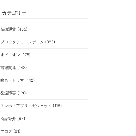
カテゴリー
仮想通貨 (435)
ブロックチェーンゲーム (385)
オピニオン (175)
書籍関連 (143)
映画・ドラマ (142)
発達障害 (120)
スマホ・アプリ・ガジェット (115)
商品紹介 (92)
ブログ (81)