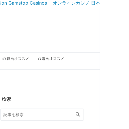
Non Gamstop Casinos
オンラインカジノ 日本
映画オススメ
漫画オススメ
検索