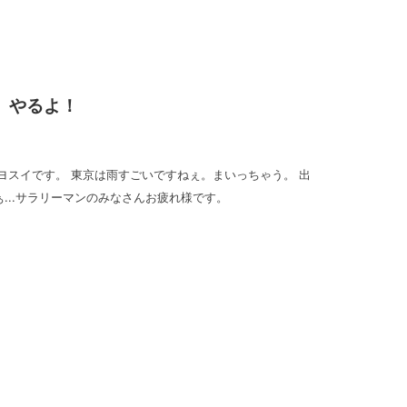
プ）やるよ！
ヨスイです。 東京は雨すごいですねぇ。まいっちゃう。 出
...サラリーマンのみなさんお疲れ様です。