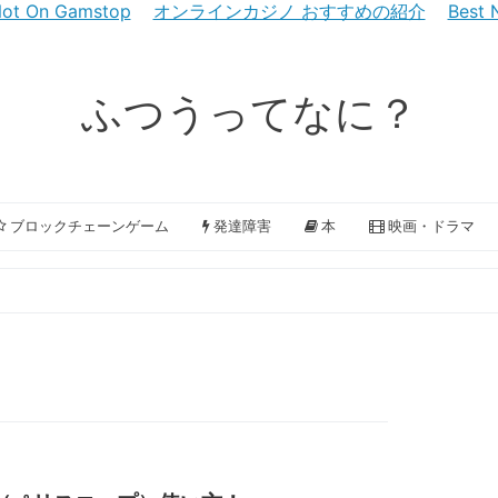
 Not On Gamstop
オンラインカジノ おすすめの紹介
Best 
ふつうってなに？
ブロックチェーンゲーム
発達障害
本
映画・ドラマ