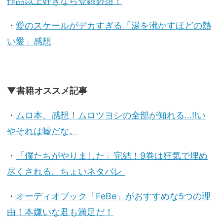
作品以上好きなら登録必須！
・
愛のスケールがデカすぎる「湯を沸かすほどの熱
い愛」感想
▼書籍オススメ記事
・
ムロ本、感想！ムロツヨシの全部が知れる...!!い
やそれは嘘だな。
・
「僕たちがやりました」完結！9巻は狂気で埋め
尽くされる。ちょいネタバレ
・
オーディオブック「FeBe」がおすすめな5つの理
由！本嫌いな君も満足だ！