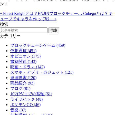
ン！
«
Forest Knightとは？ENJINブロックチェー…
Cubegoとは？キ
ューブでキャラを作って戦…
»
検索
カテゴリー
ブロックチェーンゲーム (459)
仮想通貨 (451)
オピニオン (175)
書籍関連 (143)
映画・ドラマ (142)
スマホ・アプリ・ガジェット (121)
発達障害 (120)
商品紹介 (92)
ブログ (81)
10万PVまでの基軸 (61)
ライフハック (48)
ポケモンGO (46)
音楽 (37)