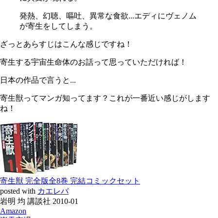
発熱、幻聴、嘔吐、異常な食欲...エディにヴェノム
が寄生をしてしまう。
ざっとあらすじはこんな感じですね！
寄生する宇宙生命体のお話って思っていただければ！
日本の作品で言うと...
寄生獣ってマンガ知ってます？これが一番近い感じがします
ね！
寄生獣 完全版全8巻 完結コミックセット
posted with
カエレバ
岩明 均 講談社 2010-01
Amazon