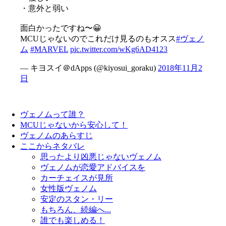
・意外と弱い
面白かったですね〜😀
MCUじゃないのでこれだけ見るのもオスス
#ヴェノ
ム
#MARVEL
pic.twitter.com/wKg6AD4123
— キヨスイ＠dApps (@kiyosui_goraku)
2018年11月2
日
ヴェノムって誰？
MCUじゃないから安心して！
ヴェノムのあらすじ
ここからネタバレ
思ったより凶悪じゃないヴェノム
ヴェノムが恋愛アドバイスを
カーチェイスが見所
女性版ヴェノム
安定のスタン・リー
もちろん、続編へ...
誰でも楽しめる！