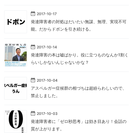
2017
-
10
-
17
発達障害者の対処はだいたい無謀、無理、実現不可
能。だからドボンを引き続ける。
2017
-
10
-
14
発達障害の本は嘘ばかり。役に立つものなんか1割く
らいしかないんじゃないかな？
2017
-
10
-
04
アスペルガー症候群の相づちは超紛らわしいので、
禁止しました。
2017
-
10
-
03
発達障害者に「ゼロ秒思考」は効き目あり！会話の
質が上がります。