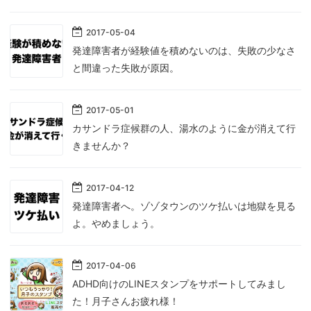
2017
-
05
-
04
発達障害者が経験値を積めないのは、失敗の少なさ
と間違った失敗が原因。
2017
-
05
-
01
カサンドラ症候群の人、湯水のように金が消えて行
きませんか？
2017
-
04
-
12
発達障害者へ。ゾゾタウンのツケ払いは地獄を見る
よ。やめましょう。
2017
-
04
-
06
ADHD向けのLINEスタンプをサポートしてみまし
た！月子さんお疲れ様！