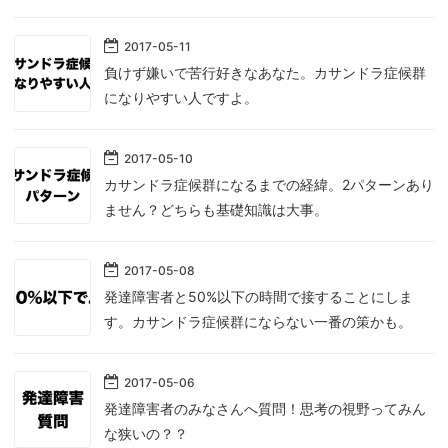
2017
-
05
-
11
負けず嫌いで苦行好きなあなた。カサンドラ症候群
になりやすい人ですよ。
2017
-
05
-
10
カサンドラ症候群になるまでの経緯。2パターンあり
ません？どちらも基礎知識は大事。
2017
-
05
-
08
発達障害者と50%以下の時間で接することにしま
す。カサンドラ症候群にならない一番の策かも。
2017
-
05
-
06
発達障害者のみなさんへ質問！思考の視野ってみん
な狭いの？？