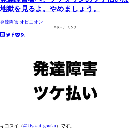
地獄を見るよ。やめましょう。
発達障害
オピニオン
スポンサーリンク
キヨスイ（
@kiyosui_goraku
）です。