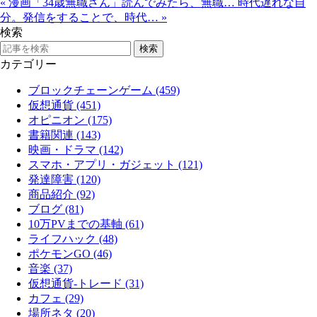
«
漫画「34歳無職さん」読んでみたら、無職…
時代遅れな自
分。発信をすることで、時代…
»
検索
カテゴリー
ブロックチェーンゲーム (459)
仮想通貨 (451)
オピニオン (175)
書籍関連 (143)
映画・ドラマ (142)
スマホ・アプリ・ガジェット (121)
発達障害 (120)
商品紹介 (92)
ブログ (81)
10万PVまでの基軸 (61)
ライフハック (48)
ポケモンGO (46)
音楽 (37)
仮想通貨-トレード (31)
カフェ (29)
場所ネタ (20)