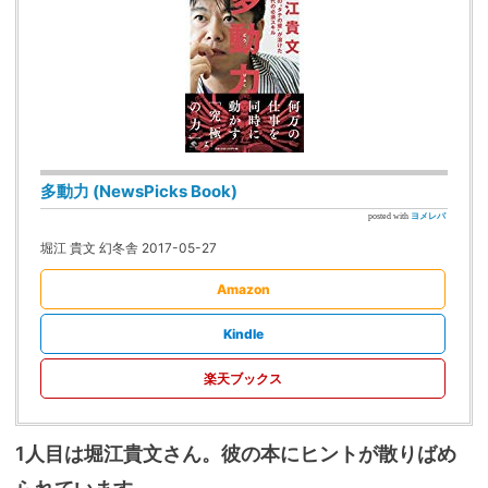
多動力 (NewsPicks Book)
posted with
ヨメレバ
堀江 貴文 幻冬舎 2017-05-27
Amazon
Kindle
楽天ブックス
1人目は堀江貴文さん。彼の本にヒントが散りばめ