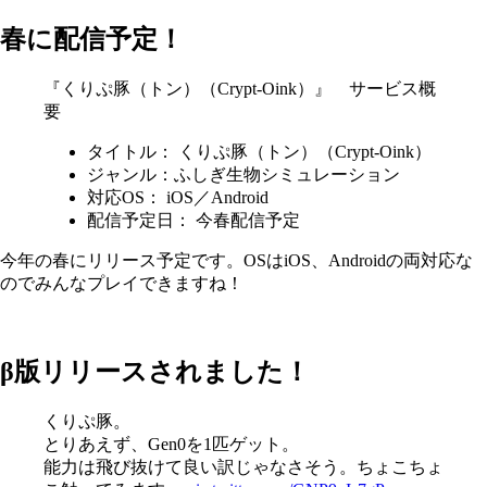
春に配信予定！
『くりぷ豚（トン）（Crypt-Oink）』 サービス概
要
タイトル： くりぷ豚（トン）（Crypt-Oink）
ジャンル：ふしぎ生物シミュレーション
対応OS： iOS／Android
配信予定日： 今春配信予定
今年の春にリリース予定です。OSはiOS、Androidの両対応な
のでみんなプレイできますね！
β版リリースされました！
くりぷ豚。
とりあえず、Gen0を1匹ゲット。
能力は飛び抜けて良い訳じゃなさそう。ちょこちょ