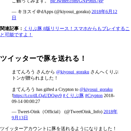
こ触ってみます。
pic.twitter.com/GNP9nIs7gP
— キヨスイ＠dApps (@kiyosui_goraku)
2018年6月12
日
関連記事：
くりぷ豚 β版リリース！スマホからもプレイするこ
と可能ですよ！
ツイッターで豚を送れる！
まてんろう さんから
@kiyosui_goraku
さんへくりぷ
トンが贈られました！
まてんろう has gifted a Crypton to
@kiyosui_goraku
!
https://t.co/dLQaUDQgv9
#くりぷ豚
#Crypton
2018-
09-14 00:00:27
— Tweet-Oink（Official） (@TweetOink_Info)
2018年
9月13日
ツイッターアカウントに豚を送れるようになりました！