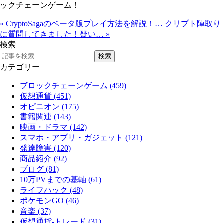
ックチェーンゲーム！
«
CryptoSagaのベータ版プレイ方法を解説！…
クリプト陣取り
に質問してきました！疑い…
»
検索
カテゴリー
ブロックチェーンゲーム (459)
仮想通貨 (451)
オピニオン (175)
書籍関連 (143)
映画・ドラマ (142)
スマホ・アプリ・ガジェット (121)
発達障害 (120)
商品紹介 (92)
ブログ (81)
10万PVまでの基軸 (61)
ライフハック (48)
ポケモンGO (46)
音楽 (37)
仮想通貨-トレード (31)