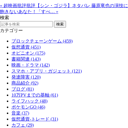
«
超映画批評批評【シン・ゴジラ】ネタバレ
藤原竜也の演技に
飽きないあなた！「すべ…
»
検索
カテゴリー
ブロックチェーンゲーム (459)
仮想通貨 (451)
オピニオン (175)
書籍関連 (143)
映画・ドラマ (142)
スマホ・アプリ・ガジェット (121)
発達障害 (120)
商品紹介 (92)
ブログ (81)
10万PVまでの基軸 (61)
ライフハック (48)
ポケモンGO (46)
音楽 (37)
仮想通貨-トレード (31)
カフェ (29)