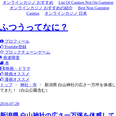
オンラインカジノ おすすめ
List Of Casinos Not On Gamstop
オンラインカジノ おすすめの紹介
Best Non Gamstop
Casinos
オンラインカジノ 日本
ふつうってなに？
プロフィール
Youtube登録
ブロックチェーンゲーム
発達障害
本
映画・ドラマ
映画オススメ
漫画オススメ
トップ
>
神社・寺
>
新潟県 白山神社の広さ一万坪を体感し
てきた！（白山公園含む）
2016
-
07
-
28
新潟県 白山神社の広さ一万坪を体感して