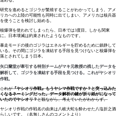
進める。
研究を進めるとゴジラが繁殖することがわかってしまう。アメ
リカへの上陸の可能性も同時に出てしまい、アメリカは核兵器
を使うことを検討し始める。
核爆弾を使われてしまったら、日本では3度目。しかも関東
に。日本壊滅は約束されたようなものです。
暴走モードの後のゴジラはエネルギーを貯めるために鎮静して
いる。その間にゴジラを凍結する手段を見つけないと核爆弾を
落とされてしまう日本。
矢口蘭堂が牽引する特別チームがマキ元教授の残したデータを
解析して、ゴジラを凍結する手段を見つける。これがヤシオリ
作戦。
これが
『ヤシオリ作戦』もうヤシマ作戦ですか？と突っ込みた
くなるネーミングだった。データ解析の鍵が折り紙がになって
いたのでヤシオリ？
と観ながら、考えていたがわからず。
ヤシオリ作戦の作戦名の由来は八岐大蛇を酔わせた八塩折之酒
らしいです。（名無しさんのコメントより）