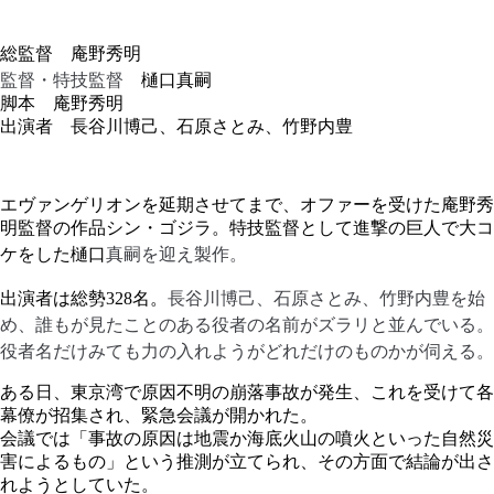
総監督 庵野秀明
監督・特技監督
樋口真嗣
脚本 庵野秀明
出演者 長谷川博己、石原さとみ、竹野内豊
エヴァンゲリオンを延期させてまで、オファーを受けた庵野秀
明監督の作品シン・ゴジラ。特技監督として進撃の巨人で大コ
真嗣を迎え製作。
ケをした樋口
長谷川博己、
石原さとみ、
竹野内豊を始
出演者は総勢328名。
め、誰もが見たことのある役者の名前がズラリと並んでいる。
役者名だけみても力の入れようがどれだけのものかが伺える。
ある日、東京湾で原因不明の崩落事故が発生、これを受けて各
幕僚が招集され、緊急会議が開かれた。
会議では「事故の原因は地震か海底火山の噴火といった自然災
害によるもの」という推測が立てられ、その方面で結論が出さ
れようとしていた。