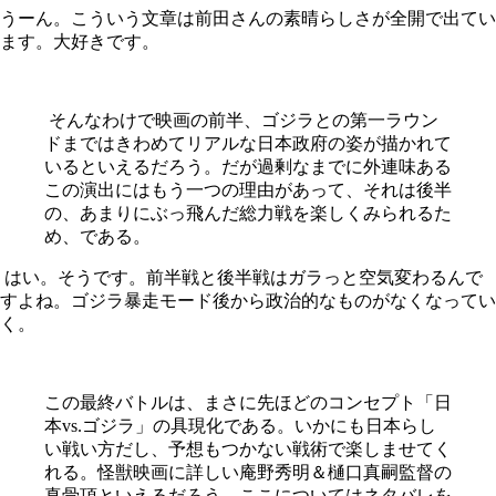
うーん。こういう文章は前田さんの素晴らしさが全開で出てい
ます。大好きです。
そんなわけで映画の前半、ゴジラとの第一ラウン
ドまではきわめてリアルな日本政府の姿が描かれて
いるといえるだろう。だが過剰なまでに外連味ある
この演出にはもう一つの理由があって、それは後半
の、あまりにぶっ飛んだ総力戦を楽しくみられるた
め、である。
はい。そうです。前半戦と後半戦はガラっと空気変わるんで
すよね。ゴジラ暴走モード後から政治的なものがなくなってい
く。
この最終バトルは、まさに先ほどのコンセプト「日
本vs.ゴジラ」の具現化である。いかにも日本らし
い戦い方だし、予想もつかない戦術で楽しませてく
れる。怪獣映画に詳しい庵野秀明＆樋口真嗣監督の
真骨頂といえるだろう。ここについてはネタバレを