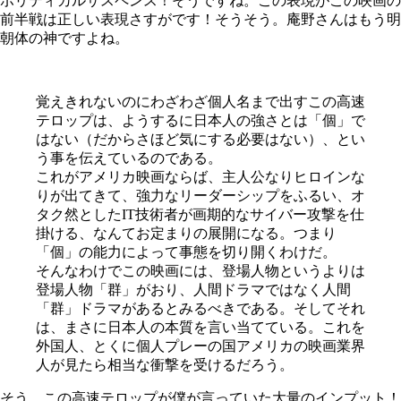
ポリティカルサスペンス！そうですね。この表現がこの映画の
前半戦は正しい表現さすがです！そうそう。庵野さんはもう明
朝体の神ですよね。
覚えきれないのにわざわざ個人名まで出すこの高速
テロップは、ようするに日本人の強さとは「個」で
はない（だからさほど気にする必要はない）、とい
う事を伝えているのである。
これがアメリカ映画ならば、主人公なりヒロインな
りが出てきて、強力なリーダーシップをふるい、オ
タク然としたIT技術者が画期的なサイバー攻撃を仕
掛ける、なんてお定まりの展開になる。つまり
「個」の能力によって事態を切り開くわけだ。
そんなわけでこの映画には、登場人物というよりは
登場人物「群」がおり、人間ドラマではなく人間
「群」ドラマがあるとみるべきである。そしてそれ
は、まさに日本人の本質を言い当てている。これを
外国人、とくに個人プレーの国アメリカの映画業界
人が見たら相当な衝撃を受けるだろう。
そう。この高速テロップが僕が言っていた大量のインプット！