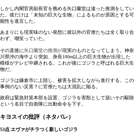
しかし内閣官房副長官を務める矢口蘭堂は違った推測をしてい
た。彼だけは「未知の巨大な生物」によるものが原因とする可
能性を進言した。
あまりにも現実味のない発想に彼以外の官僚たちは全く取り合
わず、嘲笑っていた。
矢口蘭堂の推測が
その直後に
現実のものとなってしまう。神奈
川県沖の海中より突如、身長100m以上の巨大生物が出現した
模様がテレビ中継される。これが後にゴジラと呼ばれる巨大生
物だ。
ゴジラは鎌倉市に上陸し、被害を拡大しながら進行する。この
事例のない災害？に官僚たちは大混乱に陥る。
政府は緊急対策本部を設置、ゴジラを害獣として扱いその駆除
という名目で自衛隊に出動命令を下す。
キヨスイの批評（ネタバレ）
53点 エヴァがチラつく新しいゴジラ