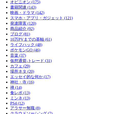
オピニオン (175)
書籍関連 (143)
映画・ドラマ (142)
スマホ・アプリ・ガジェット (121)
発達障害 (120)
商品紹介 (92)
ブログ (81)
10万PVまでの基軸 (61)
ライフハック (48)
ポケモンGO (46)
音楽 (37)
仮想通貨-トレード (31)
カフェ (29)
場所ネタ (20)
エッセイ的な何か (17)
神社・寺 (16)
禅 (14)
食レポ (13)
ミンネ (13)
PS4 (12)
アラサー無職 (8)
クラウドソーシング (7)