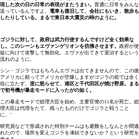
現した次の日の日常の表現がまたうまい。
普通に日常をみんな
送っているんですよ。
電車も復旧して、会社にもいき、散歩も
したりしている。まるで東日本大震災の時のように。
ゴジラに対して、政府は武力行使するんですけど全く効果な
し。このシーンもエヴァンゲリオンを彷彿させます。
政府が使
徒に向けて攻撃して無効化。エヴァが出てきて退治するという
流れのように。
シン・ゴジラではもちろんエヴァは出てきませんので、この後
アメリカに頼ってアメリカが空爆しますがゴジラの前では全く
役に立たず。
逆に怒らせて、港区と千代田区が焼け野原。まる
で初号機が暴走モードに入ったがの如く。
この暴走モードで総理大臣を始め、主要官僚の11名が死亡。総
理大臣は代理をたて、残ったものだけでゴジラと戦うこと
に。’
研究員などで形成された特別チームはも避難をしなんとか間逃
れたので、場所を変えゴジラを凍結できないか？という研究を