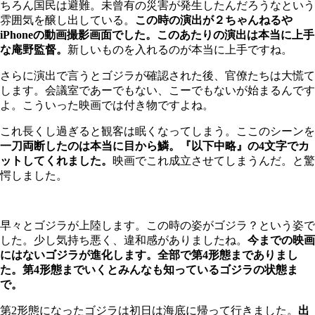
ちろん国民は避難。未曾有の災害が発生したんだろうなという
雰囲気を醸し出している。
この時の演出が２ちゃんねるや
iPhoneの動画撮影画面でした。このあたりの演出は本当に上手
な庵野監督。
新しいものを入れるのが本当に上手ですね。
さらに演出で言うとゴジラが確認された後、官僚たちは大慌て
します。会議室であーでもない、こーでもないが始まるんです
よ。こういった映画では付き物ですよね。
これ長くし過ぎると観客は眠くなってしまう。ここのシーンを
一刀両断したのは本当に目から鱗。『以下中略』の4文字でカ
ットしてくれました。
映画でこれ成立させてしまうんだ。と驚
愕しました。
早々とゴジラが上陸します。この時の姿がゴジラ？という姿で
した。少し気持ち悪く、違和感がありましたね。
今までの映画
にはないゴジラが進化します。全部で第4形態までありまし
た。第4形態までいくとみんなも知っているゴジラの状態ま
で。
第2形態になったゴジラは初日は海底に帰って行きました。
出