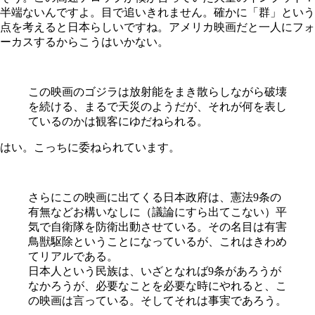
半端ないんですよ。目で追いきれません。確かに「群」という
点を考えると日本らしいですね。アメリカ映画だと一人にフォ
ーカスするからこうはいかない。
この映画のゴジラは放射能をまき散らしながら破壊
を続ける、まるで天災のようだが、それが何を表し
ているのかは観客にゆだねられる。
はい。こっちに委ねられています。
さらにこの映画に出てくる日本政府は、憲法9条の
有無などお構いなしに（議論にすら出てこない）平
気で自衛隊を防衛出動させている。その名目は有害
鳥獣駆除ということになっているが、これはきわめ
てリアルである。
日本人という民族は、いざとなれば9条があろうが
なかろうが、必要なことを必要な時にやれると、こ
の映画は言っている。そしてそれは事実であろう。