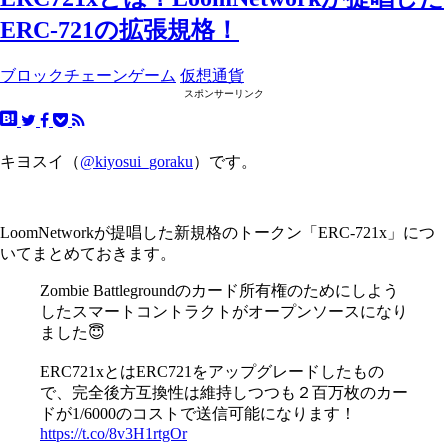
ERC-721の拡張規格！
ブロックチェーンゲーム
仮想通貨
スポンサーリンク
キヨスイ（
@kiyosui_goraku
）です。
LoomNetworkが提唱した新規格のトークン「ERC-721x」につ
いてまとめておきます。
Zombie Battlegroundのカード所有権のためにしよう
したスマートコントラクトがオープンソースになり
ました😇
ERC721xとはERC721をアップグレードしたもの
で、完全後方互換性は維持しつつも２百万枚のカー
ドが1/6000のコストで送信可能になります！
https://t.co/8v3H1rtgOr