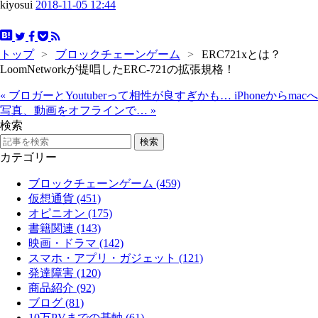
kiyosui
2018-11-05 12:44
トップ
>
ブロックチェーンゲーム
>
ERC721xとは？
LoomNetworkが提唱したERC-721の拡張規格！
«
ブロガーとYoutuberって相性が良すぎかも…
iPhoneからmacへ
写真、動画をオフラインで…
»
検索
カテゴリー
ブロックチェーンゲーム (459)
仮想通貨 (451)
オピニオン (175)
書籍関連 (143)
映画・ドラマ (142)
スマホ・アプリ・ガジェット (121)
発達障害 (120)
商品紹介 (92)
ブログ (81)
10万PVまでの基軸 (61)