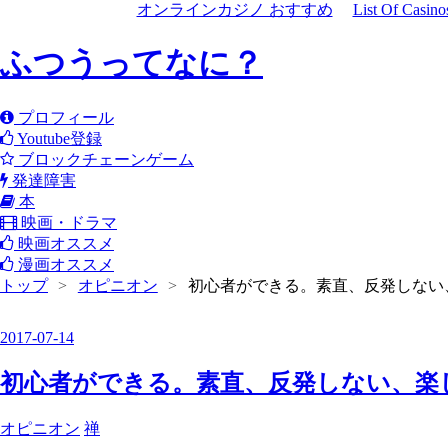
オンラインカジノ おすすめ
List Of Casin
ふつうってなに？
プロフィール
Youtube登録
ブロックチェーンゲーム
発達障害
本
映画・ドラマ
映画オススメ
漫画オススメ
トップ
>
オピニオン
>
初心者ができる。素直、反発しない
2017
-
07
-
14
初心者ができる。素直、反発しない、楽
オピニオン
禅