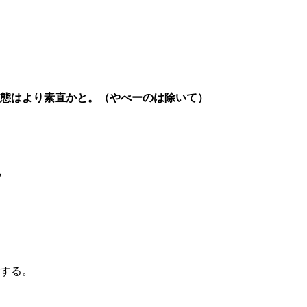
態はより素直かと。（やべーのは除いて）
。
する。