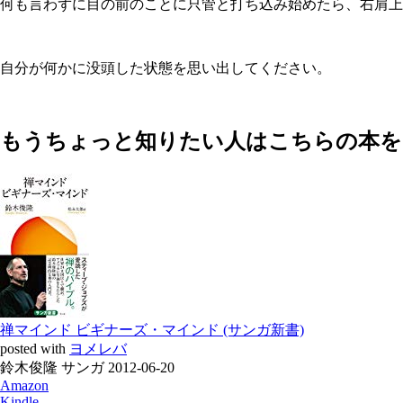
何も言わずに目の前のことに只管と打ち込み始めたら、右肩上
自分が何かに没頭した状態を思い出してください。
もうちょっと知りたい人はこちらの本を
禅マインド ビギナーズ・マインド (サンガ新書)
posted with
ヨメレバ
鈴木俊隆 サンガ 2012-06-20
Amazon
Kindle