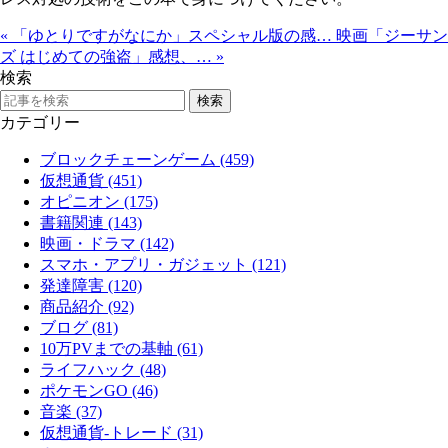
«
「ゆとりですがなにか」スペシャル版の感…
映画「ジーサン
ズ はじめての強盗」感想、…
»
検索
カテゴリー
ブロックチェーンゲーム (459)
仮想通貨 (451)
オピニオン (175)
書籍関連 (143)
映画・ドラマ (142)
スマホ・アプリ・ガジェット (121)
発達障害 (120)
商品紹介 (92)
ブログ (81)
10万PVまでの基軸 (61)
ライフハック (48)
ポケモンGO (46)
音楽 (37)
仮想通貨-トレード (31)