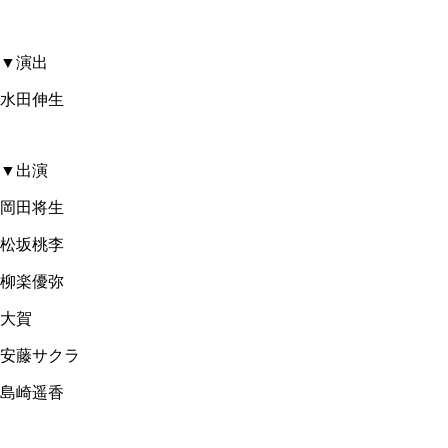
▼演出
水田伸生
▼出演
岡田将生
松坂桃李
柳楽優弥
大賀
安藤サクラ
島崎遥香