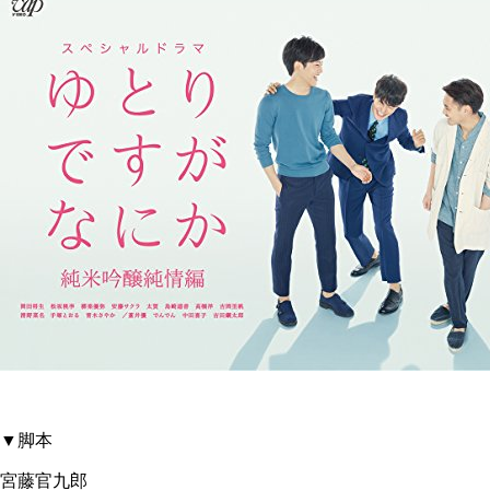
▼脚本
宮藤官九郎