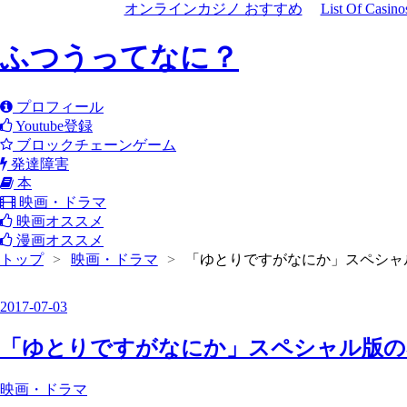
オンラインカジノ おすすめ
List Of Casin
ふつうってなに？
プロフィール
Youtube登録
ブロックチェーンゲーム
発達障害
本
映画・ドラマ
映画オススメ
漫画オススメ
トップ
>
映画・ドラマ
>
「ゆとりですがなにか」スペシャ
2017
-
07
-
03
「ゆとりですがなにか」スペシャル版の
映画・ドラマ