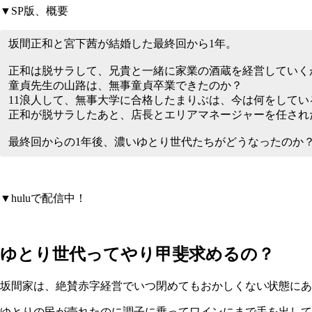
▼SP版、概要
坂間正和と宮下茜が結婚した最終回から1年。
正和は脱サラして、兄貴と一緒に家業の酒蔵を経営していく
童貞先生の山路は、無事童貞卒業できたのか？
11浪人して、無事大学に合格したまりぶは、今は何をしてい
正和が脱サラしたあと、店長とエリアマネージャーを任され
最終回からの1年後、濃いゆとり世代たちがどうなったのか
▼huluで配信中！
ゆとり世代ってやり甲斐求めるの？
坂間家は、絶賛赤字経営でいつ閉めてもおかしくない状態にあ
ゆとりの民が売れたのに調子に乗ってワインにまで手を出して