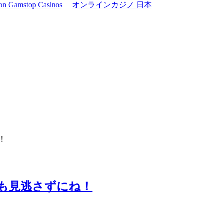
on Gamstop Casinos
オンラインカジノ 日本
！
も見逃さずにね！