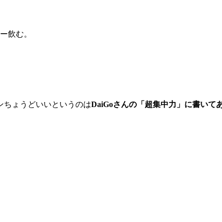
ー飲む。
インちょうどいいというのは
DaiGoさんの「超集中力」に書いて