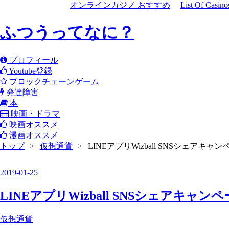
オンラインカジノ おすすめ
List Of Casin
ふつうってなに？
プロフィール
Youtube登録
ブロックチェーンゲーム
発達障害
本
映画・ドラマ
映画オススメ
漫画オススメ
トップ
>
仮想通貨
>
LINEアプリWizball SNSシェアキャ
2019
-
01
-
25
LINEアプリWizball SNSシェアキャン
仮想通貨