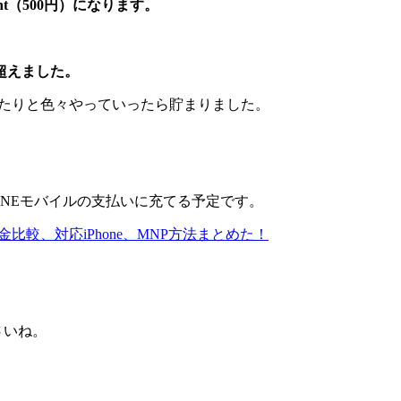
int（500円）になります。
超えました。
したりと色々やっていったら貯まりました。
、LINEモバイルの支払いに充てる予定です。
金比較、対応iPhone、MNP方法まとめた！
さいね。