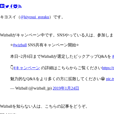
キヨスイ（
@kiyosui_goraku
）です。
Wizballがキャンペーン中です。SNSやっている人は、参加し
⭐️
#wizball
SNS共有キャンペーン開始⭐️
本日~2月6日までWizballが選定したピックアップQ&Aを
👇
#キャンペーン
の詳細はこちらからご覧ください
https:/
魅力的なQ&Aをより多くの方に拡散してください😁
pic.
— Wizball (@wizball_jp)
2019年1月24日
Wizballを知らない人は、こちらの記事をどうぞ。