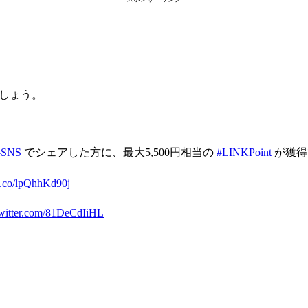
ましょう。
#SNS
でシェアした方に、最大5,500円相当の
#LINKPoint
が獲得
/t.co/lpQhhKd90j
twitter.com/81DeCdIiHL