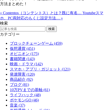
方法まとめた！
«
Contentos（コンテントス）とは？既に有名…
Youtubeスマ
ホ、PC両対応のもくじ設定方法…
»
検索
カテゴリー
ブロックチェーンゲーム (459)
仮想通貨 (451)
オピニオン (175)
書籍関連 (143)
映画・ドラマ (142)
スマホ・アプリ・ガジェット (121)
発達障害 (120)
商品紹介 (92)
ブログ (81)
10万PVまでの基軸 (61)
ライフハック (48)
ポケモンGO (46)
音楽 (37)