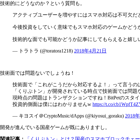
技術的にどうなのか？という質問も。
アクティブユーザーを増やすにはスマホ対応は不可欠だ
今後投資をしていく意味でもスマホ対応のゲームかどう
技術的な面でも可能かどうか記事にしてもらえると嬉し
— トラトラ (@toratora1218)
2018年4月21日
技術面では問題ないでしょうね！
技術面で「これがこうだから対応するよ！」って言うの
「くりぷトン」が開発されている時点で技術面では問題
現時点の問題はトランザクションですね！BitPetのス
投資的側面は僕にはわかりませんw
https://t.co/cb1WpfT4
— キヨスイ＠CryptoMusic/dApps (@kiyosui_goraku)
2018
開発が進んでいる国産ゲームが既にありますし。
関連記事：
「くりぷトン」とは？国産のスマホブロックチェ