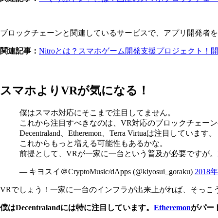
ブロックチェーンと関連しているサービスで、アプリ開発者を
関連記事：
Nitroとは？スマホゲーム開発支援プロジェクト！
スマホよりVRが気になる！
僕はスマホ対応にそこまで注目してません。
これから注目すべきなのは、VR対応のブロックチェー
Decentraland、Etheremon、Terra Virtuaは注目しています。
これからもっと増える可能性もあるかな。
前提として、VRが一家に一台という普及が必要ですが。
— キヨスイ＠CryptoMusic/dApps (@kiyosui_goraku)
2018
VRでしょう！一家に一台のインフラが出来上がれば、そっこ
僕はDecentralandには特に注目しています。
Etheremon
がパー