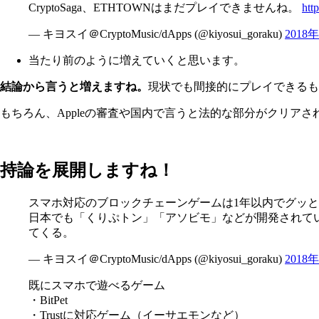
CryptoSaga、ETHTOWNはまだプレイできませんね。
htt
— キヨスイ＠CryptoMusic/dApps (@kiyosui_goraku)
2018
当たり前のように増えていくと思います。
結論から言うと増えますね。
現状でも間接的にプレイできるも
もちろん、Appleの審査や国内で言うと法的な部分がクリ
持論を展開しますね！
スマホ対応のブロックチェーンゲームは1年以内でグッ
日本でも「くりぷトン」「アソビモ」などが開発されて
てくる。
— キヨスイ＠CryptoMusic/dApps (@kiyosui_goraku)
2018
既にスマホで遊べるゲーム
・BitPet
・Trustに対応ゲーム（イーサエモンなど）