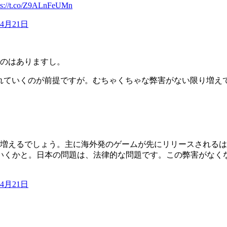
ps://t.co/Z9ALnFeUMn
年4月21日
のはありますし。
アされていくのが前提ですが。むちゃくちゃな弊害がない限り増
と増えるでしょう。主に海外発のゲームが先にリリースされる
いくかと。日本の問題は、法律的な問題です。この弊害がなく
年4月21日