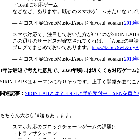
・Toshiに対応ゲーム
などなど、あります。既存のスマホゲームみたいなアプ
— キヨスイ＠CryptoMusic/dApps (@kiyosui_goraku)
2018
スマホ対応で、注目しておいた方がいいのがSIRIN L
この辺りのサービスが確立されてくれば、「Appleの申請
ブログでまとめておいてあります。
https://t.co/fc9wfXoJyA
— キヨスイ＠CryptoMusic/dApps (@kiyosui_goraku)
2018
1年は最短で考えた意見で、2020年頃には遅くても対応ゲー
SIRIN LABSはキーマンになりそうです。上手く開発が進む
関連記事：
SIRIN LABとは？FINNEY予約受付中！SRNを買う
もちろん大きな課題もあります。
スマホ対応のブロックチェーンゲームの課題は
・トランザクション