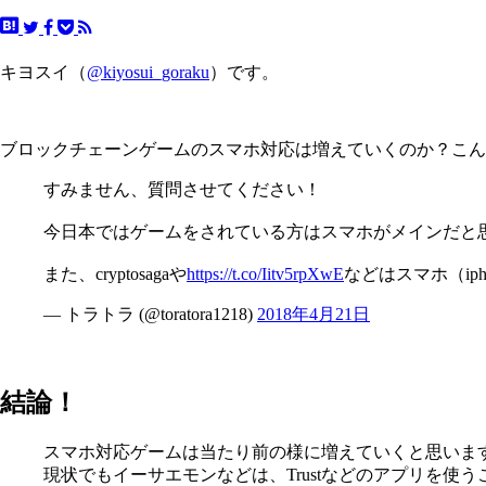
キヨスイ（
@kiyosui_goraku
）です。
ブロックチェーンゲームのスマホ対応は増えていくのか？こん
すみません、質問させてください！
今日本ではゲームをされている方はスマホがメインだと思う
また、cryptosagaや
https://t.co/Iitv5rpXwE
などはスマホ（ip
— トラトラ (@toratora1218)
2018年4月21日
結論！
スマホ対応ゲームは当たり前の様に増えていくと思いま
現状でもイーサエモンなどは、Trustなどのアプリを使