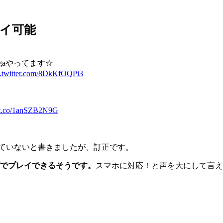
イ可能
osagaやってます☆
c.twitter.com/8DkKfOQPi3
//t.co/1anSZB2N9G
ていないと書きましたが、訂正です。
でプレイできるそうです。
スマホに対応！と声を大にして言え