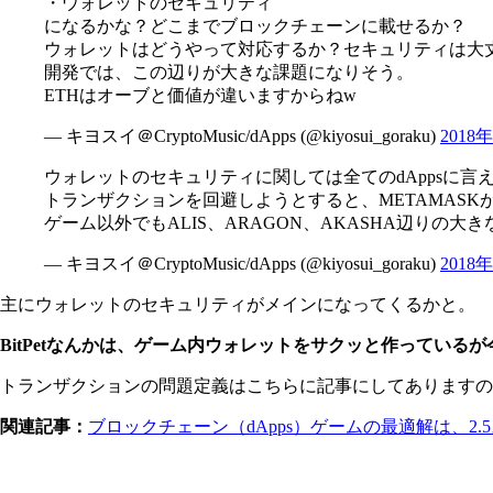
・ウォレットのセキュリティ
になるかな？どこまでブロックチェーンに載せるか？
ウォレットはどうやって対応するか？セキュリティは大
開発では、この辺りが大きな課題になりそう。
ETHはオーブと価値が違いますからねw
— キヨスイ＠CryptoMusic/dApps (@kiyosui_goraku)
2018
ウォレットのセキュリティに関しては全てのdAppsに言える
トランザクションを回避しようとすると、METAMAS
ゲーム以外でもALIS、ARAGON、AKASHA辺りの大
— キヨスイ＠CryptoMusic/dApps (@kiyosui_goraku)
2018
主にウォレットのセキュリティがメインになってくるかと。
BitPetなんかは、ゲーム内ウォレットをサクッと作っている
トランザクションの問題定義はこちらに記事にしてありますの
関連記事：
ブロックチェーン（dApps）ゲームの最適解は、2