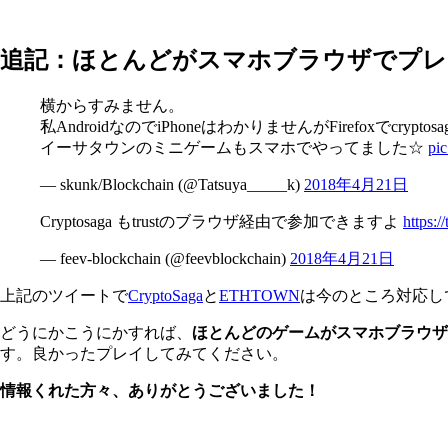
追記：ほとんどがスマホブラウザでプレ
横からすみません。
私AndroidなのでiPhoneはわかりませんがFirefoxでcrypt
イーサタウンのミニゲームもスマホでやってました☆
pi
— skunk/Blockchain (@Tatsuya_____k)
2018年4月21日
Cryptosaga もtrustのブラウザ経由で参加できますよ
https:
— feev-blockchain (@feevblockchain)
2018年4月21日
上記のツイートで
CryptoSaga
と
ETHTOWN
は今のところ対応し
どうにかこうにかすれば、
ほとんどのゲームがスマホブラウザ
す。良かったプレイしてみてください。
情報くれた方々、ありがとうございました！