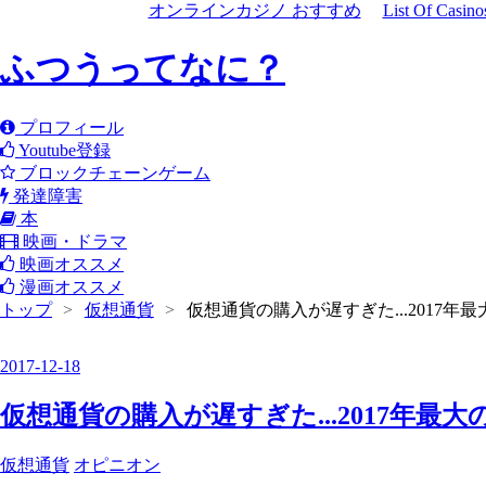
オンラインカジノ おすすめ
List Of Casin
ふつうってなに？
プロフィール
Youtube登録
ブロックチェーンゲーム
発達障害
本
映画・ドラマ
映画オススメ
漫画オススメ
トップ
>
仮想通貨
>
仮想通貨の購入が遅すぎた...2017年
2017
-
12
-
18
仮想通貨の購入が遅すぎた...2017年最
仮想通貨
オピニオン