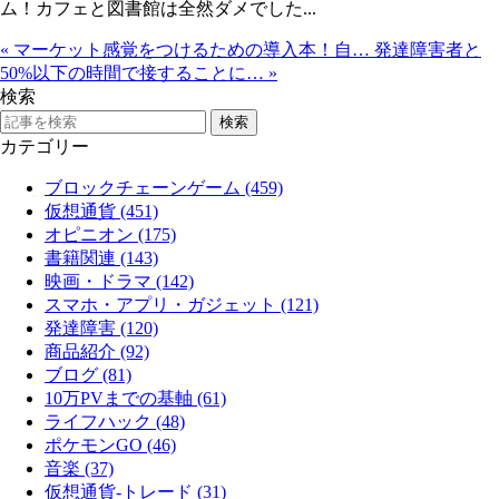
ム！カフェと図書館は全然ダメでした...
«
マーケット感覚をつけるための導入本！自…
発達障害者と
50%以下の時間で接することに…
»
検索
カテゴリー
ブロックチェーンゲーム (459)
仮想通貨 (451)
オピニオン (175)
書籍関連 (143)
映画・ドラマ (142)
スマホ・アプリ・ガジェット (121)
発達障害 (120)
商品紹介 (92)
ブログ (81)
10万PVまでの基軸 (61)
ライフハック (48)
ポケモンGO (46)
音楽 (37)
仮想通貨-トレード (31)