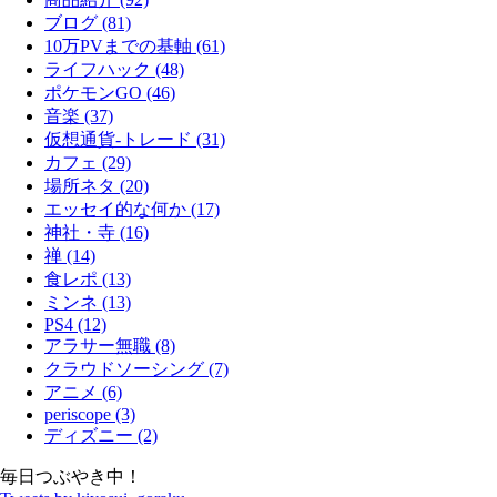
ブログ (81)
10万PVまでの基軸 (61)
ライフハック (48)
ポケモンGO (46)
音楽 (37)
仮想通貨-トレード (31)
カフェ (29)
場所ネタ (20)
エッセイ的な何か (17)
神社・寺 (16)
禅 (14)
食レポ (13)
ミンネ (13)
PS4 (12)
アラサー無職 (8)
クラウドソーシング (7)
アニメ (6)
periscope (3)
ディズニー (2)
毎日つぶやき中！