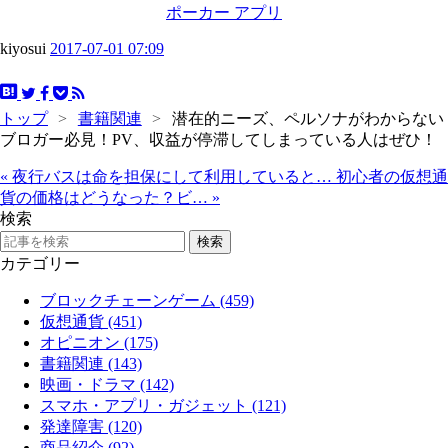
ポーカー アプリ
kiyosui
2017-07-01 07:09
トップ
>
書籍関連
>
潜在的ニーズ、ペルソナがわからない
ブロガー必見！PV、収益が停滞してしまっている人はぜひ！
«
夜行バスは命を担保にして利用していると…
初心者の仮想通
貨の価格はどうなった？ビ…
»
検索
カテゴリー
ブロックチェーンゲーム (459)
仮想通貨 (451)
オピニオン (175)
書籍関連 (143)
映画・ドラマ (142)
スマホ・アプリ・ガジェット (121)
発達障害 (120)
商品紹介 (92)