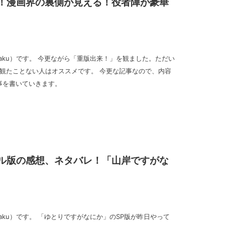
！漫画界の裏側が見える！役者陣が豪華
_goraku）です。 今更ながら「重版出来！」を観ました。ただい
ので観たことない人はオススメです。 今更な記事なので、内容
事を書いていきます。
ル版の感想、ネタバレ！「山岸ですがな
goraku）です。 「ゆとりですがなにか」のSP版が昨日やって