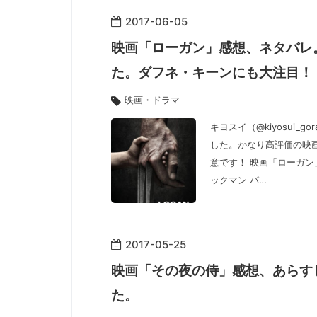
2017
-
06
-
05
映画「ローガン」感想、ネタバレ
た。ダフネ・キーンにも大注目！
映画・ドラマ
キヨスイ（@kiyosui
した。かなり高評価の映
意です！ 映画「ローガン
ックマン パ…
2017
-
05
-
25
映画「その夜の侍」感想、あらす
た。