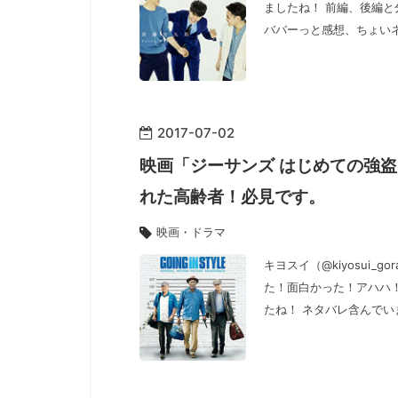
ましたね！ 前編、後編と
ババーっと感想、ちょい
2017
-
07
-
02
映画「ジーサンズ はじめての強
れた高齢者！必見です。
映画・ドラマ
キヨスイ（@kiyosui_
た！面白かった！アハハ
たね！ ネタバレ含んでい