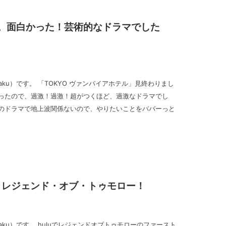
。面白かった！芸術的なドラマでした
goraku）です。 「TOKYO ヴァンパイアホテル」見終わりまし
だったので、過激！過激！超がつくほど、過激なドラマでし
ルのドラマで地上波関係ないので、やりたいことをババーっと
！レジェンド・オブ・トゥモロー！
goraku）です。 huluでレジェンドオブトゥモローのファースト