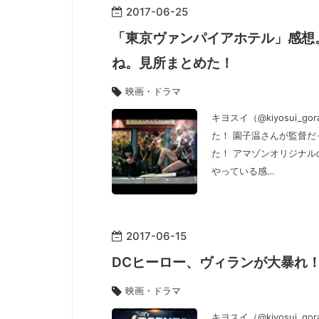
2017
-
06
-
25
「東京ヴァンパイアホテル」感想
ね。見所まとめた！
映画・ドラマ
キヨスイ（@kiyosui_
た！ 園子温さんが監督
た！ アマゾンオリジナ
やっている感…
2017
-
06
-
15
DCヒーロー、ヴィランが大暴れ
映画・ドラマ
キヨスイ（@kiyosui_