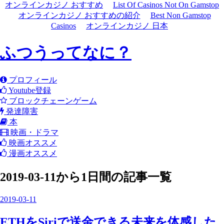
オンラインカジノ おすすめ
List Of Casinos Not On Gamstop
オンラインカジノ おすすめの紹介
Best Non Gamstop
Casinos
オンラインカジノ 日本
ふつうってなに？
プロフィール
Youtube登録
ブロックチェーンゲーム
発達障害
本
映画・ドラマ
映画オススメ
漫画オススメ
2019-03-11から1日間の記事一覧
2019
-
03
-
11
ETHをSiriで送金できる未来を体感した