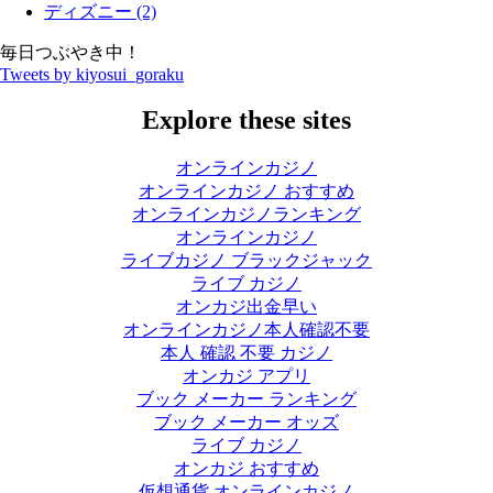
ディズニー (2)
毎日つぶやき中！
Tweets by kiyosui_goraku
Explore these sites
オンラインカジノ
オンラインカジノ おすすめ
オンラインカジノランキング
オンラインカジノ
ライブカジノ ブラックジャック
ライブ カジノ
オンカジ出金早い
オンラインカジノ本人確認不要
本人 確認 不要 カジノ
オンカジ アプリ
ブック メーカー ランキング
ブック メーカー オッズ
ライブ カジノ
オンカジ おすすめ
仮想通貨 オンラインカジノ