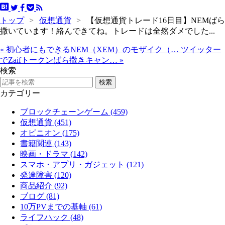
トップ
>
仮想通貨
>
【仮想通貨トレード16日目】NEMばら
撒いています！絡んできてね。トレードは全然ダメでした...
«
初心者にもできるNEM（XEM）のモザイク（…
ツイッター
でZaifトークンばら撒きキャン…
»
検索
カテゴリー
ブロックチェーンゲーム (459)
仮想通貨 (451)
オピニオン (175)
書籍関連 (143)
映画・ドラマ (142)
スマホ・アプリ・ガジェット (121)
発達障害 (120)
商品紹介 (92)
ブログ (81)
10万PVまでの基軸 (61)
ライフハック (48)