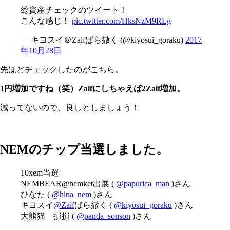
総資産チェックのツイート！
こんな感じ！
pic.twitter.com/HksNzM9RLg
— キヨスイ＠Zaifばら撒く (@kiyosui_goraku)
2017
年10月28日
先ほどチェックしたのがこちら。
1円増加ですね（笑）Zaifにしちゃえば2Zaif増加。
減ってないので、良しとしましょう！
NEMのチップ当選しました。
10xem当選
NEMBEAR@nemket出展 (
@papurica_man
)さん
ひなた (
@hina_nem
)さん
キヨスイ
@Zaif
ばら撒く (
@kiyosui_goraku
)さん
大熊猫 損損 (
@panda_sonson
)さん