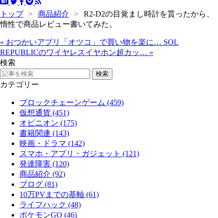
トップ
>
商品紹介
>
R2-D2の目覚まし時計を貰ったから、
惰性で商品レビュー書いてみた。
«
おつかいアプリ「オツコ」で買い物を楽に…
SOL
REPUBLICのワイヤレスイヤホン超カッ…
»
検索
カテゴリー
ブロックチェーンゲーム (459)
仮想通貨 (451)
オピニオン (175)
書籍関連 (143)
映画・ドラマ (142)
スマホ・アプリ・ガジェット (121)
発達障害 (120)
商品紹介 (92)
ブログ (81)
10万PVまでの基軸 (61)
ライフハック (48)
ポケモンGO (46)