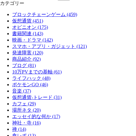
カテゴリー
ブロックチェーンゲーム (459)
仮想通貨 (451)
オピニオン (175)
書籍関連 (143)
映画・ドラマ (142)
スマホ・アプリ・ガジェット (121)
発達障害 (120)
商品紹介 (92)
ブログ (81)
10万PVまでの基軸 (61)
ライフハック (48)
ポケモンGO (46)
音楽 (37)
仮想通貨-トレード (31)
カフェ (29)
場所ネタ (20)
エッセイ的な何か (17)
神社・寺 (16)
禅 (14)
食レポ (13)