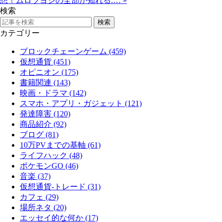
想！ムロツヨシの全部が知れる.…
»
検索
カテゴリー
ブロックチェーンゲーム (459)
仮想通貨 (451)
オピニオン (175)
書籍関連 (143)
映画・ドラマ (142)
スマホ・アプリ・ガジェット (121)
発達障害 (120)
商品紹介 (92)
ブログ (81)
10万PVまでの基軸 (61)
ライフハック (48)
ポケモンGO (46)
音楽 (37)
仮想通貨-トレード (31)
カフェ (29)
場所ネタ (20)
エッセイ的な何か (17)