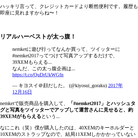
ハッキリ言って、クレジットカードより断然便利です。履歴も
即座に見れますからね〜！
リアルハーベストが太っ腹！
nemketに遊び行ってなんか買って、ツイッターに
#nemket2017ってつけて写真アップするだけで、
39XEMもらえる...
なんだ、この太っ腹企画は...
https://t.co/QuDrUkWGfn
— キヨスイ＠顔だした。 (@kiyosui_goraku)
2017年
12月16日
nemketで販売商品を購入して、
「#nemket2017」とハッシュタ
グと写真をツイッターでアップして運営さんに見せると、約
39XEMがもらえる
という...
なにこれ（笑）僕が購入したのは、40XEMのキーホルダーと
10XEMのストラップなので、結局11XEMしかかかっていない