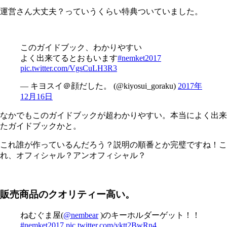
運営さん大丈夫？っていうくらい特典ついていました。
このガイドブック、わかりやすい
よく出来てるとおもいます
#nemket2017
pic.twitter.com/VgsCuLH3R3
— キヨスイ＠顔だした。 (@kiyosui_goraku)
2017年
12月16日
なかでもこのガイドブックが超わかりやすい。本当によく出来
たガイドブックかと。
これ誰が作っているんだろう？説明の順番とか完璧ですね！こ
れ、オフィシャル？アンオフィシャル？
販売商品のクオリティー高い。
ねむぐま屋(
@nembear
)のキーホルダーゲット！！
#nemket2017
pic.twitter.com/yktt2BwRn4