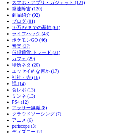
スマホ・アプリ・ガジェット (121)
発達障害 (120)
商品紹介 (92)
ブログ (81)
10万PVまでの基軸 (61)
ライフハック (48)
ポケモンGO (46)
音楽 (37)
仮想通貨-トレード (31)
カフェ (29)
場所ネタ (20)
エッセイ的な何か (17)
神社・寺 (16)
禅 (14)
食レポ (13)
ミンネ (13)
PS4 (12)
アラサー無職 (8)
クラウドソーシング (7)
アニメ (6)
periscope (3)
ディズニー (2)