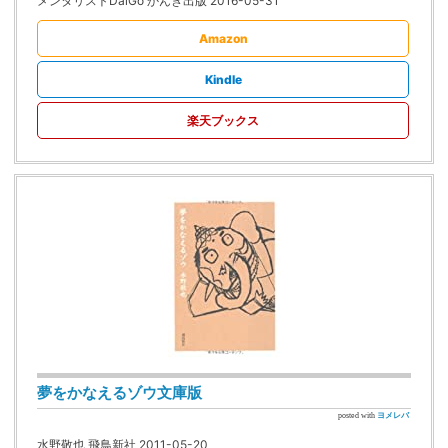
メンタリストDaiGo かんき出版 2016-05-31
Amazon
Kindle
楽天ブックス
夢をかなえるゾウ文庫版
posted with
ヨメレバ
水野敬也 飛鳥新社 2011-05-20