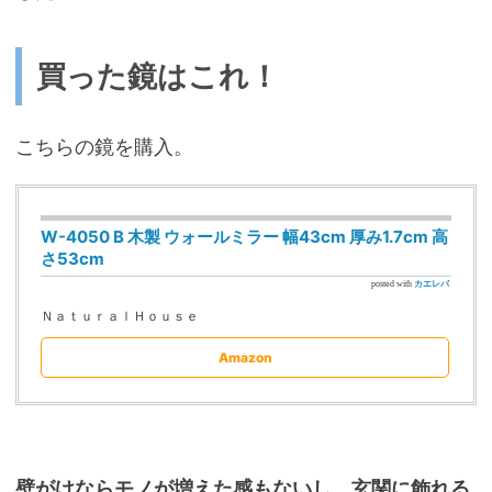
買った鏡はこれ！
こちらの鏡を購入。
W-4050 B 木製 ウォールミラー 幅43cm 厚み1.7cm 高
さ53cm
posted with
カエレバ
ＮａｔｕｒａｌＨｏｕｓｅ
Amazon
壁がけならモノが増えた感もないし、玄関に飾れる