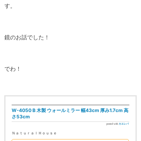
す。
鏡のお話でした！
でわ！
W-4050 B 木製 ウォールミラー 幅43cm 厚み1.7cm 高
さ53cm
posted with
カエレバ
ＮａｔｕｒａｌＨｏｕｓｅ