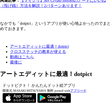
関連記事：
【マイクリ】My Crypto Heroesのアートにいいね
（投げ銭）方法を解説！2パターンあります！
なかでも「dotpict」というアプリが使い心地よかったのでまと
めておきます。
アートエディットに最適！dotpict
クロスステッチの教本が使える
動画はこちら
最後に
アートエディットに最適！dotpict
ドットピクト！ かんたんドット絵アプリ
開発元:
MASAKI MITSUYAMA
無料
posted with
アプリーチ