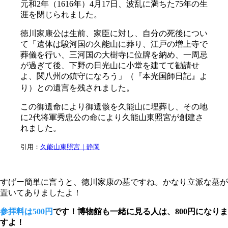
元和2年（1616年）4月17日、波乱に満ちた75年の生
涯を閉じられました。
徳川家康公は生前、家臣に対し、自分の死後につい
て「遺体は駿河国の久能山に葬り、江戸の増上寺で
葬儀を行い、三河国の大樹寺に位牌を納め、一周忌
が過ぎて後、下野の日光山に小堂を建てて勧請せ
よ、関八州の鎮守になろう」（『本光国師日記』よ
り）との遺言を残されました。
この御遺命により御遺骸を久能山に埋葬し、その地
に2代将軍秀忠公の命により久能山東照宮が創建さ
れました。
引用：
久能山東照宮｜静岡
すげー簡単に言うと、徳川家康の墓ですね。かなり立派な墓が
置いてありましたよ！
参拝料は500円
です！博物館も一緒に見る人は、800円になりま
すよ！