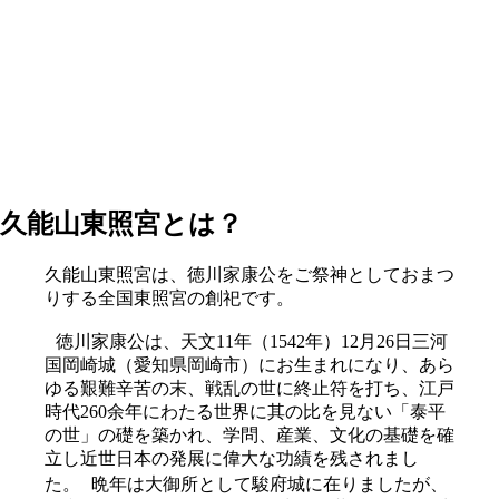
久能山東照宮とは？
久能山東照宮は、徳川家康公をご祭神としておまつ
りする全国東照宮の創祀です。
徳川家康公は、天文11年（1542年）12月26日三河
国岡崎城（愛知県岡崎市）にお生まれになり、あら
ゆる艱難辛苦の末、戦乱の世に終止符を打ち、江戸
時代260余年にわたる世界に其の比を見ない「泰平
の世」の礎を築かれ、学問、産業、文化の基礎を確
立し近世日本の発展に偉大な功績を残されまし
た。 晩年は大御所として駿府城に在りましたが、