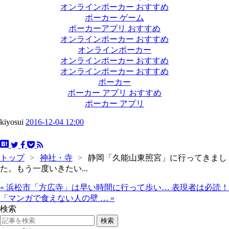
オンラインポーカー おすすめ
ポーカー ゲーム
ポーカーアプリ おすすめ
オンラインポーカー おすすめ
オンラインポーカー
オンラインポーカー おすすめ
オンラインポーカー おすすめ
ポーカー
ポーカー アプリ おすすめ
ポーカー アプリ
kiyosui
2016-12-04 12:00
トップ
>
神社・寺
>
静岡「久能山東照宮」に行ってきまし
た。もう一度いきたい...
«
浜松市「方広寺」は早い時間に行って歩い…
表現者は必読！
「マンガで食えない人の壁 …
»
検索