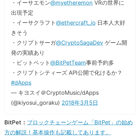
・イーサエモン
@myetheremon
VRの世界に
出現予定
・イーサクラフト
@ethercraft_io
日本人大好
きそう
・クリプトサーガ
@CryptoSagaDev
ゲーム開
発の実績あり
・ビットペット
@BitPetTeam
事前予約多
・クリプトシティーズ API公開で化けるか？
#dApps
— キヨスイ＠CryptoMusic/dApps
(@kiyosui_goraku)
2018年3月5日
BitPet：
ブロックチェーンゲーム「BitPet」の始め
方の解説！基本操作も記載してあります。