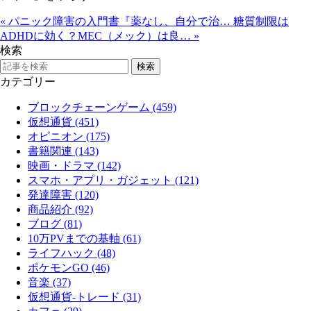
«
パニック障害の入門書『薬なし、自分で治…
糖質制限は
ADHDに効く？MEC（メック）は良…
»
検索
カテゴリー
ブロックチェーンゲーム (459)
仮想通貨 (451)
オピニオン (175)
書籍関連 (143)
映画・ドラマ (142)
スマホ・アプリ・ガジェット (121)
発達障害 (120)
商品紹介 (92)
ブログ (81)
10万PVまでの基軸 (61)
ライフハック (48)
ポケモンGO (46)
音楽 (37)
仮想通貨-トレード (31)