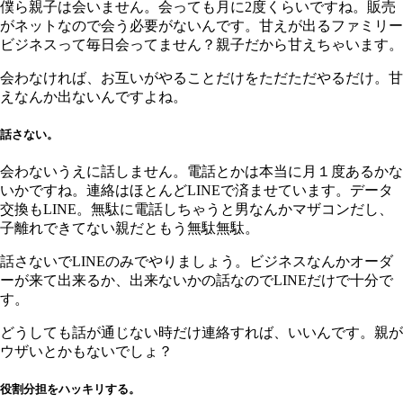
僕ら親子は会いません。会っても月に2度くらいですね。販売
がネットなので会う必要がないんです。甘えが出るファミリー
ビジネスって毎日会ってません？親子だから甘えちゃいます。
会わなければ、お互いがやることだけをただただやるだけ。甘
えなんか出ないんですよね。
話さない。
会わないうえに話しません。電話とかは本当に月１度あるかな
いかですね。連絡はほとんどLINEで済ませています。データ
交換もLINE。無駄に電話しちゃうと男なんかマザコンだし、
子離れできてない親だともう無駄無駄。
話さないでLINEのみでやりましょう。ビジネスなんかオーダ
ーが来て出来るか、出来ないかの話なのでLINEだけで十分で
す。
どうしても話が通じない時だけ連絡すれば、いいんです。親が
ウザいとかもないでしょ？
役割分担をハッキリする。