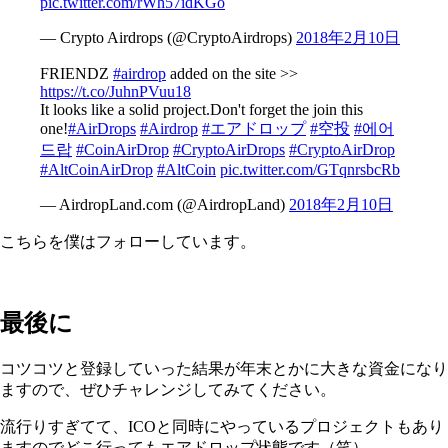
pic.twitter.com/rWh57idKGo
— Crypto Airdrops (@CryptoAirdrops)
2018年2月10日
FRIENDZ
#airdrop
added on the site >>
https://t.co/JuhnPVuu18
It looks like a solid project.Don't forget the join this
one!
#AirDrops
#Airdrop
#エアドロップ
#空投
#에어
드랍
#CoinAirDrop
#CryptoAirDrops
#CryptoAirDrop
#AltCoinAirDrop
#AltCoin
pic.twitter.com/GTqnrsbcRb
— AirdropLand.com (@AirdropLand)
2018年2月10日
こちらを僕はフォローしています。
最後に
コツコツと登録していった結果が年末とかに大きな資金になり
ますので、ぜひチャレンジしてみてください。
流行りすぎてて、ICOと同時にやっているプロジェクトもあり
ますのでどこ行ってもエアドロップ状態です（笑）