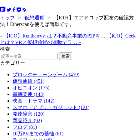
トップ
>
仮想通貨
>
【ETH】エアドロップ配布の確認方
法！Etherscanを使えば簡単です。
«
【ICO】Rentberryとは？不動産事業のP2Pを…
【ICO】Ceek
とは？VRと仮想通貨の連動でラ…
»
検索
カテゴリー
ブロックチェーンゲーム (459)
仮想通貨 (451)
オピニオン (175)
書籍関連 (143)
映画・ドラマ (142)
スマホ・アプリ・ガジェット (121)
発達障害 (120)
商品紹介 (92)
ブログ (81)
10万PVまでの基軸 (61)