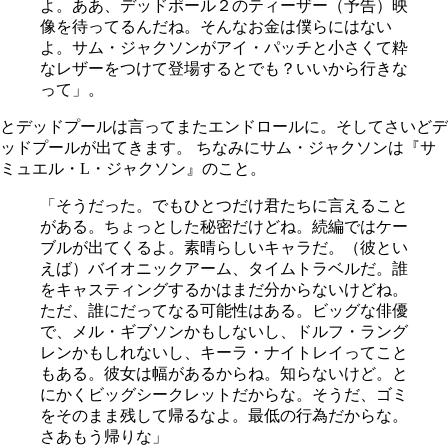
よ。ああ、デッドポール２のティーザー（予告）映
像を待ってるんだね。そんなお金は僕らにはない
よ。サム・ジャクソンがアイ・パッチと小さくて粋
なレザーをつけて登場するとでも？いいから行きな
って」。
とデッドプールは言ってまたエンドロールに。そしてさいどデ
ッドプールが出てきます。 ちなみにサム・ジャクソンは『サ
ミュエル・L・ジャクソン』のこと。
「そうだった。でもひとつだけ君たちに言えること
がある。ちょっとした秘密だけどね。続編ではケー
ブルが出てくるよ。素晴らしいキャラだ。（彼とい
えば）バイオニックアーム、タイムトラベルだ。誰
をキャスティングするかはまだ分からないけどね。
ただ、誰にだってなる可能性はある。ビッグな俳優
で、メル・ギブソンかもしないし、ドルフ・ラング
レンかもしれないし、キーラ・ナイトレイってこと
もある。彼女は幅があるからね。知らないけど。と
にかくビッグシークレットだからな。そうだ、ゴミ
をそのまま残して帰るなよ。最低の行為だからな。
さあもう帰りな」