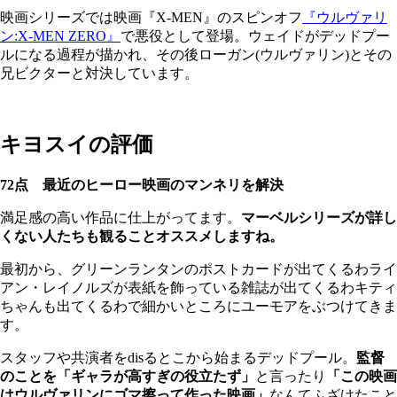
映画シリーズでは映画『X-MEN』のスピンオフ
『ウルヴァリ
ン:X-MEN ZERO』
で悪役として登場。ウェイドがデッドプー
ルになる過程が描かれ、その後ローガン(ウルヴァリン)とその
兄ビクターと対決しています。
キヨスイの評価
72点 最近のヒーロー映画のマンネリを解決
満足感の高い作品に仕上がってます。
マーベルシリーズが詳し
くない人たちも観ることオススメしますね。
最初から、グリーンランタンのポストカードが出てくるわライ
アン・レイノルズが表紙を飾っている雑誌が出てくるわキティ
ちゃんも出てくるわで細かいところにユーモアをぶつけてきま
す。
スタッフや共演者をdisるとこから始まるデッドプール。
監督
のことを「ギャラが高すぎの役立たず」
と言ったり
「この映画
はウルヴァリンにゴマ擦って作った映画」
なんてふざけたこと