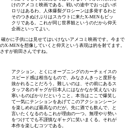
けのアメコミ映画である。戦いの途中でおっぱいポ
ロリはあるわ、人体爆裂グロシーンは多発するわと
そのつきぬけぶりはスカウトに来たX-MENもビッ
クリである。これが同じ世界観というのだから仰天
企画といってよい。
確かに子供には見せてはいけないアメコミ映画です。今まで
のX-MENを想像していくと仰天という表現は的を射てます。
さすが前田さんですね。
アクション、とくにオープニングのカーチェイスの
スピード感は相当なもので、みなさんきっと度肝を
抜かれることだろう。難しいのは、その前にあるス
タッフ名のギャグが日本人にはなかなか笑えないお
寒いものばかりだということ。本当はここで爆笑し
て一気にテンションをあげてこのアクションシーン
を楽しめれば最高なのだが。先に酒でも飲んで、と
言いたくなるのもこれが理由の一つ。無理やり勢い
をつけてでも不謹慎なギャグに笑いまくる。それが
本作を楽しむコツである。