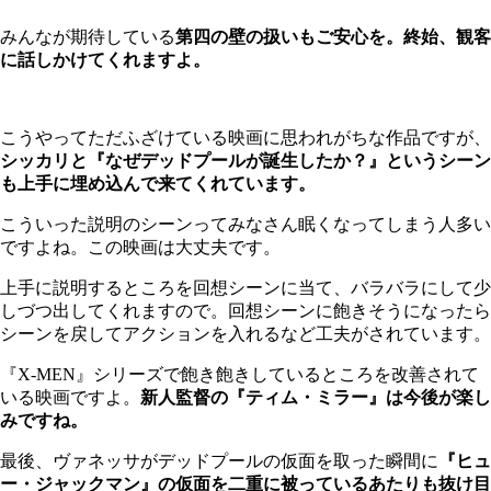
みんなが期待している
第四の壁の扱いもご安心を。終始、観客
に話しかけてくれますよ。
こうやってただふざけている映画に思われがちな作品ですが、
シッカリと『なぜデッドプールが誕生したか？』というシーン
も上手に埋め込んで来てくれています。
こういった説明のシーンってみなさん眠くなってしまう人多い
ですよね。この映画は大丈夫です。
上手に説明するところを回想シーンに当て、バラバラにして少
しづつ出してくれますので。回想シーンに飽きそうになったら
シーンを戻してアクションを入れるなど工夫がされています。
『X-MEN』シリーズで飽き飽きしているところを改善されて
いる映画ですよ。
新人監督の『ティム・ミラー』は今後が楽し
みですね。
最後、ヴァネッサがデッドプールの仮面を取った瞬間に
『ヒュ
ー・ジャックマン』の仮面を二重に被っているあたりも抜け目