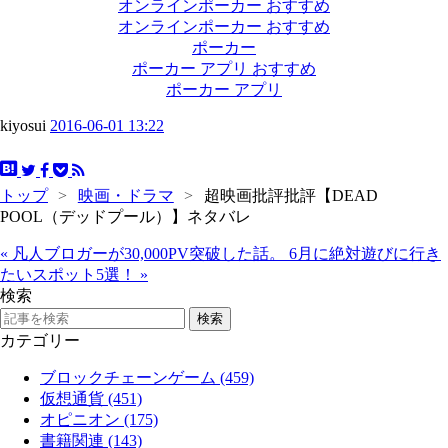
オンラインポーカー おすすめ
オンラインポーカー おすすめ
ポーカー
ポーカー アプリ おすすめ
ポーカー アプリ
kiyosui
2016-06-01 13:22
トップ
>
映画・ドラマ
>
超映画批評批評【DEAD
POOL（デッドプール）】ネタバレ
«
凡人ブロガーが30,000PV突破した話。
6月に絶対遊びに行き
たいスポット5選！
»
検索
カテゴリー
ブロックチェーンゲーム (459)
仮想通貨 (451)
オピニオン (175)
書籍関連 (143)