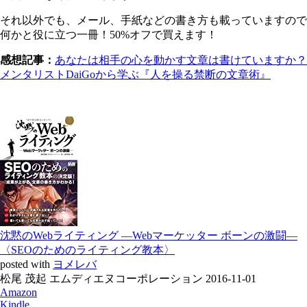
それ以外でも、メール、手紙などの書き方も載っていますので
何かと役に立つ一冊！50%オフで買えます！
感想記事：
あなたは相手の心を動かす文章は書けていますか？
メンタリストDaiGoから学ぶ『人を操る禁断の文章術』
沈黙のWebライティング —Webマーケッター ボーンの激闘—
〈SEOのためのライティング教本〉
posted with
ヨメレバ
松尾 茂起 エムディエヌコーポレーション 2016-11-01
Amazon
Kindle