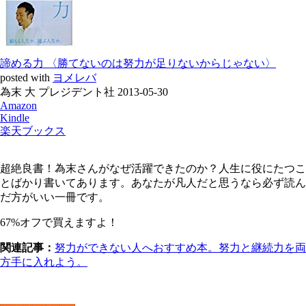
諦める力 〈勝てないのは努力が足りないからじゃない〉
posted with
ヨメレバ
為末 大 プレジデント社 2013-05-30
Amazon
Kindle
楽天ブックス
超絶良書！為末さんがなぜ活躍できたのか？人生に役にたつこ
とばかり書いてあります。あなたが凡人だと思うなら必ず読ん
だ方がいい一冊です。
67%オフで買えますよ！
関連記事：
努力ができない人へおすすめ本。努力と継続力を両
方手に入れよう。