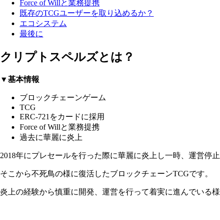
Force of Willと業務提携
既存のTCGユーザーを取り込めるか？
エコシステム
最後に
クリプトスペルズとは？
▼基本情報
ブロックチェーンゲーム
TCG
ERC-721をカードに採用
Force of Willと業務提携
過去に華麗に炎上
2018年にプレセールを行った際に華麗に炎上し一時、運営停
そこから不死鳥の様に復活したブロックチェーンTCGです。
炎上の経験から慎重に開発、運営を行って着実に進んでいる様