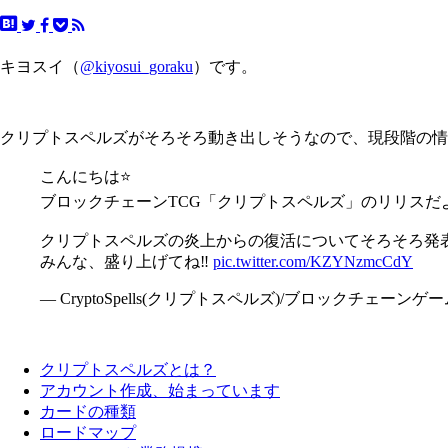
キヨスイ（
@kiyosui_goraku
）です。
クリプトスペルズがそろそろ動き出しそうなので、現段階の情
こんにちは⭐️
ブロックチェーンTCG「クリプトスペルズ」のリリスだ
クリプトスペルズの炎上からの復活についてそろそろ発表
みんな、盛り上げてね‼️
pic.twitter.com/KZYNzmcCdY
— CryptoSpells(クリプトスペルズ)/ブロックチェーンゲーム (@c
クリプトスペルズとは？
アカウント作成、始まっています
カードの種類
ロードマップ