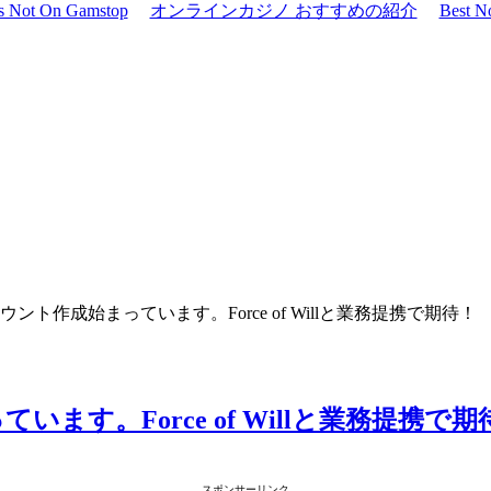
os Not On Gamstop
オンラインカジノ おすすめの紹介
Best N
ント作成始まっています。Force of Willと業務提携で期待！
す。Force of Willと業務提携で期
スポンサーリンク