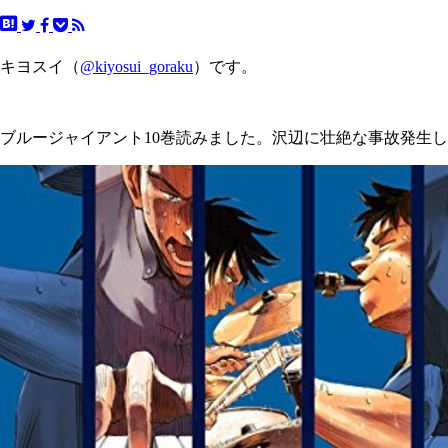
キヨスイ（
@kiyosui_goraku
）です。
ブルージャイアント10巻読みました。沢辺に壮絶な事故発生