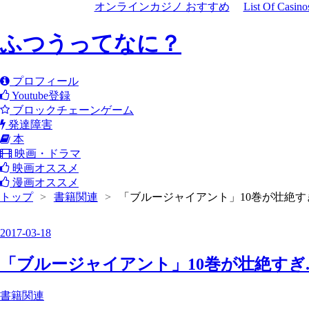
オンラインカジノ おすすめ
List Of Casin
ふつうってなに？
プロフィール
Youtube登録
ブロックチェーンゲーム
発達障害
本
映画・ドラマ
映画オススメ
漫画オススメ
トップ
>
書籍関連
>
「ブルージャイアント」10巻が壮絶す
2017
-
03
-
18
「ブルージャイアント」10巻が壮絶すぎ
書籍関連