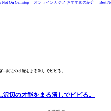
os Not On Gamstop
オンラインカジノ おすすめの紹介
Best N
ぎ...沢辺の才能をまる潰しでビビる。
...沢辺の才能をまる潰しでビビる。
スポンサーリンク