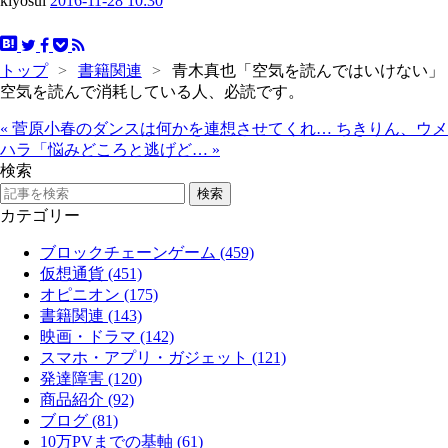
kiyosui
2016-11-28 10:30
トップ
>
書籍関連
>
青木真也「空気を読んではいけない」
空気を読んで消耗している人、必読です。
«
菅原小春のダンスは何かを連想させてくれ…
ちきりん、ウメ
ハラ「悩みどころと逃げど…
»
検索
カテゴリー
ブロックチェーンゲーム (459)
仮想通貨 (451)
オピニオン (175)
書籍関連 (143)
映画・ドラマ (142)
スマホ・アプリ・ガジェット (121)
発達障害 (120)
商品紹介 (92)
ブログ (81)
10万PVまでの基軸 (61)