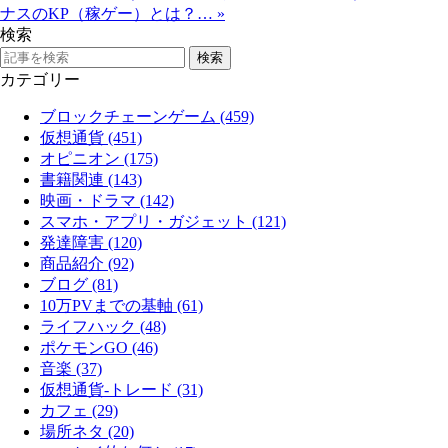
ナスのKP（稼ゲー）とは？…
»
検索
カテゴリー
ブロックチェーンゲーム (459)
仮想通貨 (451)
オピニオン (175)
書籍関連 (143)
映画・ドラマ (142)
スマホ・アプリ・ガジェット (121)
発達障害 (120)
商品紹介 (92)
ブログ (81)
10万PVまでの基軸 (61)
ライフハック (48)
ポケモンGO (46)
音楽 (37)
仮想通貨-トレード (31)
カフェ (29)
場所ネタ (20)