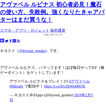
アヴァベル ルピナス 初心者必見！魔石
の使い方、失敗例。強くなりたきゃアバ
ターはまだ買うな！
スマホ・アプリ・ガジェット
仮想通貨
スポンサーリンク
キヨスイ（
@kiyosui_goraku
）です。
アヴァベル ルピナス、ハマってます！ほぼ毎日やってKP（稼
ゲーポイント）をゲットしています！
アヴァベル ルピナスをプレイ！2/5
#アヴァベル
#Mirrativ
で配信中！
https://t.co/Dv2hWkM9QK
— キヨスイ＠dApps (@kiyosui_goraku)
2019年2月5
日