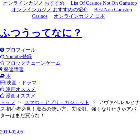
オンラインカジノ おすすめ
List Of Casinos Not On Gamstop
オンラインカジノ おすすめの紹介
Best Non Gamstop
Casinos
オンラインカジノ 日本
ふつうってなに？
プロフィール
Youtube登録
ブロックチェーンゲーム
発達障害
本
映画・ドラマ
映画オススメ
漫画オススメ
トップ
>
スマホ・アプリ・ガジェット
>
アヴァベル ルピナ
ス 初心者必見！魔石の使い方、失敗例。強くなりたきゃアバ
ターはまだ買うな！
2019
-
02
-
05