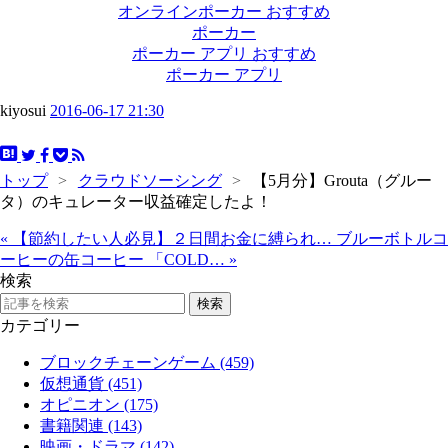
オンラインポーカー おすすめ
ポーカー
ポーカー アプリ おすすめ
ポーカー アプリ
kiyosui
2016-06-17 21:30
トップ
>
クラウドソーシング
>
【5月分】Grouta（グルー
タ）のキュレーター収益確定したよ！
«
【節約したい人必見】２日間お金に縛られ…
ブルーボトルコ
ーヒーの缶コーヒー 「COLD…
»
検索
カテゴリー
ブロックチェーンゲーム (459)
仮想通貨 (451)
オピニオン (175)
書籍関連 (143)
映画・ドラマ (142)