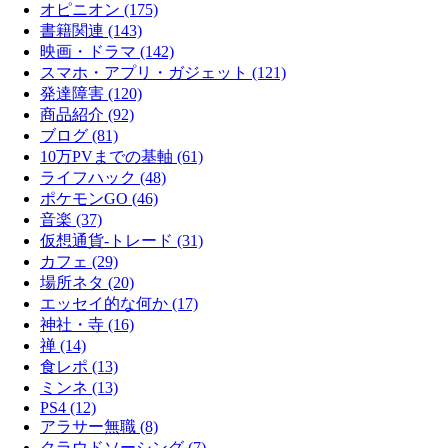
オピニオン (175)
書籍関連 (143)
映画・ドラマ (142)
スマホ・アプリ・ガジェット (121)
発達障害 (120)
商品紹介 (92)
ブログ (81)
10万PVまでの基軸 (61)
ライフハック (48)
ポケモンGO (46)
音楽 (37)
仮想通貨-トレード (31)
カフェ (29)
場所ネタ (20)
エッセイ的な何か (17)
神社・寺 (16)
禅 (14)
食レポ (13)
ミンネ (13)
PS4 (12)
アラサー無職 (8)
クラウドソーシング (7)