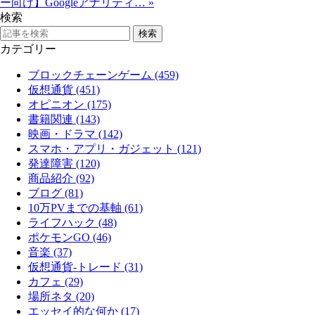
ー向け】Googleアナリティ…
»
検索
カテゴリー
ブロックチェーンゲーム (459)
仮想通貨 (451)
オピニオン (175)
書籍関連 (143)
映画・ドラマ (142)
スマホ・アプリ・ガジェット (121)
発達障害 (120)
商品紹介 (92)
ブログ (81)
10万PVまでの基軸 (61)
ライフハック (48)
ポケモンGO (46)
音楽 (37)
仮想通貨-トレード (31)
カフェ (29)
場所ネタ (20)
エッセイ的な何か (17)