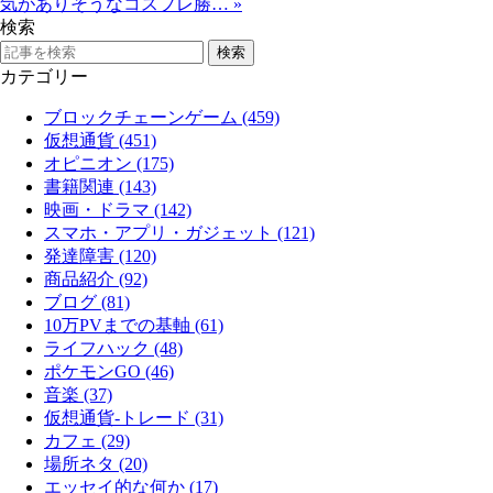
気がありそうなコスプレ勝…
»
検索
カテゴリー
ブロックチェーンゲーム (459)
仮想通貨 (451)
オピニオン (175)
書籍関連 (143)
映画・ドラマ (142)
スマホ・アプリ・ガジェット (121)
発達障害 (120)
商品紹介 (92)
ブログ (81)
10万PVまでの基軸 (61)
ライフハック (48)
ポケモンGO (46)
音楽 (37)
仮想通貨-トレード (31)
カフェ (29)
場所ネタ (20)
エッセイ的な何か (17)