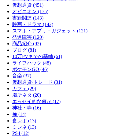
仮想通貨 (451)
オピニオン (175)
書籍関連 (143)
映画・ドラマ (142)
スマホ・アプリ・ガジェット (121)
発達障害 (120)
商品紹介 (92)
ブログ (81)
10万PVまでの基軸 (61)
ライフハック (48)
ポケモンGO (46)
音楽 (37)
仮想通貨-トレード (31)
カフェ (29)
場所ネタ (20)
エッセイ的な何か (17)
神社・寺 (16)
禅 (14)
食レポ (13)
ミンネ (13)
PS4 (12)