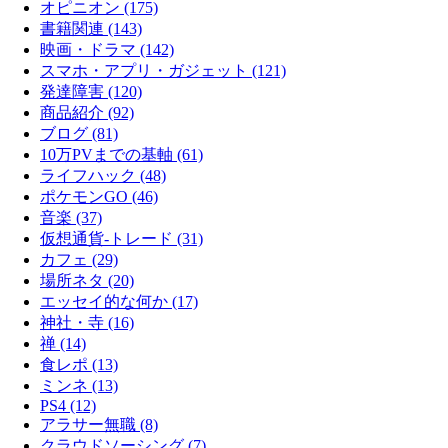
オピニオン (175)
書籍関連 (143)
映画・ドラマ (142)
スマホ・アプリ・ガジェット (121)
発達障害 (120)
商品紹介 (92)
ブログ (81)
10万PVまでの基軸 (61)
ライフハック (48)
ポケモンGO (46)
音楽 (37)
仮想通貨-トレード (31)
カフェ (29)
場所ネタ (20)
エッセイ的な何か (17)
神社・寺 (16)
禅 (14)
食レポ (13)
ミンネ (13)
PS4 (12)
アラサー無職 (8)
クラウドソーシング (7)