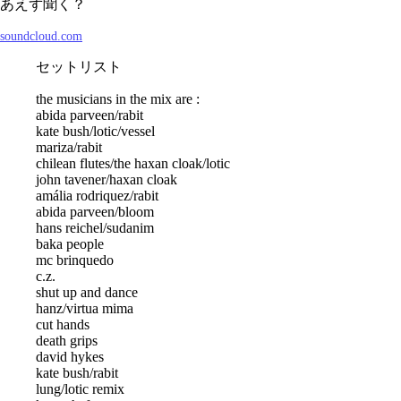
あえず聞く？
soundcloud.com
セットリスト
the musicians in the mix are :
abida parveen/rabit
kate bush/lotic/vessel
mariza/rabit
chilean flutes/the haxan cloak/lotic
john tavener/haxan cloak
amália rodriquez/rabit
abida parveen/bloom
hans reichel/sudanim
baka people
mc brinquedo
c.z.
shut up and dance
hanz/virtua mima
cut hands
death grips
david hykes
kate bush/rabit
lung/lotic remix