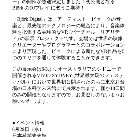
ー』の開催が急遽決定しました！初公開となる
Björk のDJプレイ に乞うご期待！
「Björk Digital」は、アーティスト・ビョークの音
楽と、最先端のテクノロジーの融合により、音楽体
験を拡張する実験的なVR (バーチャル・リアリテ
ィ) の展示プロジェクトです。会場では世界の映像
クリエーターやプログラマーとのコラボレーション
により実現した、ビョークによる新たなVR作品を5
つのエリアを通して体験することができます。
この展示会は6/3よりオーストラリアのシドニーで
開催されるVIVID SYDNEY (世界最大級のフェステ
ィバル）において世界初公開されたのちに東京お台
場の日本科学未来館にて展示されます。僅か18日間
のみの開催となりますので、お見逃しのないようお
願いいたします。
●イベント情報
6月29日（水）
日本科学未来館