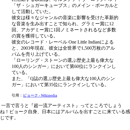
「ザ・シュガーキューブス」のメイン・ボーカルと
して活動していた。
彼女は様々なジャンルの音楽に影響を受けた革新的
な音楽を生み出すことで知られ、グラミー賞に12
回、アカデミー賞に1回ノミネートされるなど多数
の賞を獲得している。
彼女のレコード・レーベル One Little Indianによる
と、2003年現在、彼女は全世界で1,500万枚のアル
バムを売り上げている。
「ローリング・ストーンの選ぶ歴史上最も偉大な
100人のシンガー」において第60位にランクインし
ている。
また、「Q誌の選ぶ歴史上最も偉大な100人のシン
ガー」において第35位にランクインしている。
引用：
ビョーク - Wikipedia
一言で言うと『超一流アーティスト』ってところでしょう
ね！ビョーク自身、日本にはアルバムを出すごとに来ている感
じです。